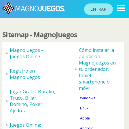
ENTRAR
Sitemap - MagnoJuegos
RANKINGS
TORNEOS
Magnojuegos -
Cómo instalar la
Juegos Online
aplicación
COMUNIDAD
Magnojuegos en
tu ordenador,
AYUDA
Registro en
tablet,
Magnojuegos
PASAPORTE
smartphone o
móvil
!
Jugar Gratis Burako,
JUGAR
Truco, Billar,
Windows
Dominó, Poker,
Linux
Ajedrez
Idioma del sitio
Apple
Juegos Online:
Android