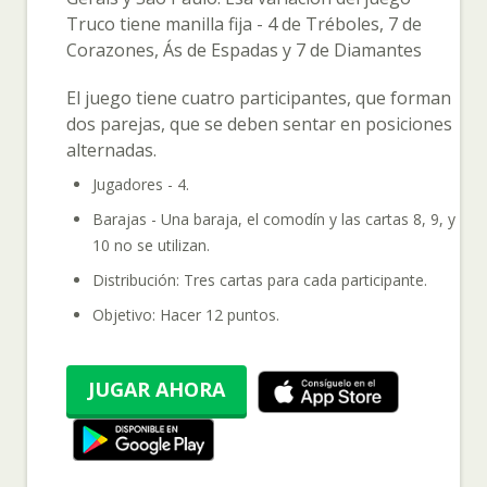
10 no se utilizan.
Distribución: Tres cartas para cada participante.
Objetivo: Hacer 12 puntos.
JUGAR AHORA
Aplicación con instalador para ordenador