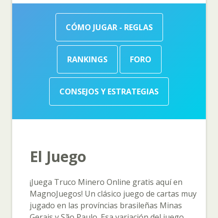
El Juego
¡Juega Truco Minero Online gratis aquí en
MagnoJuegos! Un clásico juego de cartas muy
jugado en las províncias brasileñas Minas
Gerais y São Paulo. Esa variación del juego
Truco tiene manilla fija - 4 de Tréboles, 7 de
Corazones, Ás de Espadas y 7 de Diamantes
El juego tiene cuatro participantes, que forman
dos parejas, que se deben sentar en posiciones
alternadas.
Jugadores - 4.
Barajas - Una baraja, el comodín y las cartas 8, 9, y