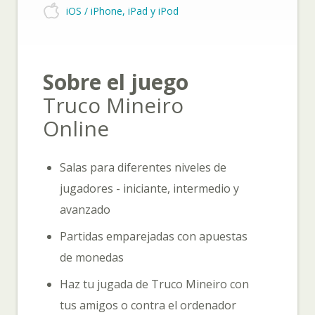
Salas para diferentes niveles de
jugadores - iniciante, intermedio y
avanzado
Partidas emparejadas con apuestas
de monedas
Haz tu jugada de Truco Mineiro con
tus amigos o contra el ordenador
Reglas de Truco Mineiro para
saber cómo jugar
Conoce personas en el chat del
juego
Rankings diario, semanal, mensual y
anual