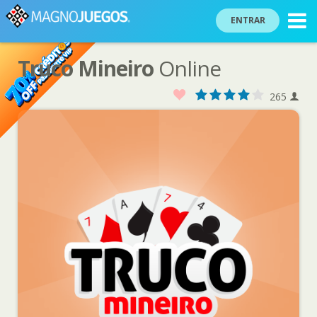
ENTRAR
MENU
Truco Mineiro
Online
Favorito
1
2
3
4
5
265