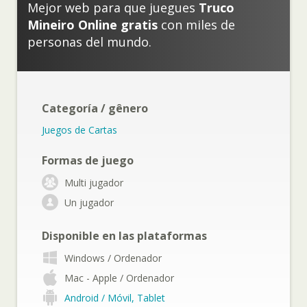
Formas de juego
Multi jugador
Un jugador
Disponible en las plataformas
Windows / Ordenador
Mac - Apple / Ordenador
Android / Móvil, Tablet
iOS / iPhone, iPad y iPod
Sobre el juego
Truco Mineiro
Online