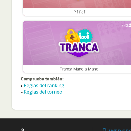
Pif Paf
730
Tranca Mano a Mano
Comprueba también:
Reglas del ranking
Reglas del torneo