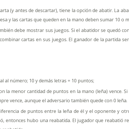
ta (y antes de descartar), tiene la opción de abatir. La aba
 mesa y las cartas que queden en la mano deben sumar 10 o 
mbién debe mostrar sus juegos. Si el abatidor se quedó co
combinar cartas en sus juegos. El ganador de la partida se
ual al número; 10 y demás letras = 10 puntos;
con la menor cantidad de puntos en la mano (leña) vence. Si 
iempre vence, aunque el adversario también quede con 0 leña.
diferencia de puntos entre la leña de él y el oponente y otr
ó, entonces hubo una reabatida. El jugador que reabatió reci