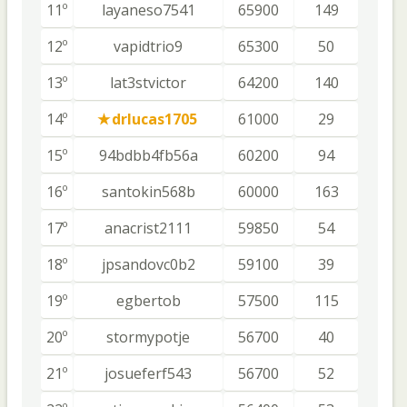
11º
layaneso7541
65900
149
12º
vapidtrio9
65300
50
13º
lat3stvictor
64200
140
14º
drlucas1705
61000
29
15º
94bdbb4fb56a
60200
94
16º
santokin568b
60000
163
17º
anacrist2111
59850
54
18º
jpsandovc0b2
59100
39
19º
egbertob
57500
115
20º
stormypotje
56700
40
21º
josueferf543
56700
52