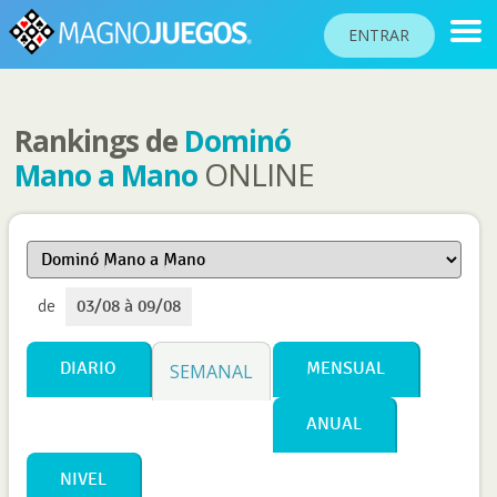
ENTRAR
Rankings de
Dominó
RANKINGS
ONLINE
Mano a Mano
TORNEOS
COMUNIDAD
AYUDA
de
03/08 à 09/08
PASAPORTE
!
JUGAR
DIARIO
MENSUAL
SEMANAL
ANUAL
Idioma del sitio
NIVEL