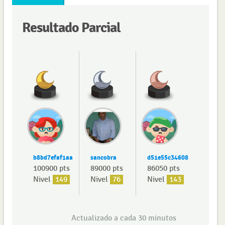
Resultado Parcial
b8bd7efaf1aa
sancobra
d51e55c34608
100900 pts
89000 pts
86050 pts
Nivel
149
Nivel
76
Nivel
143
Actualizado a cada 30 minutos