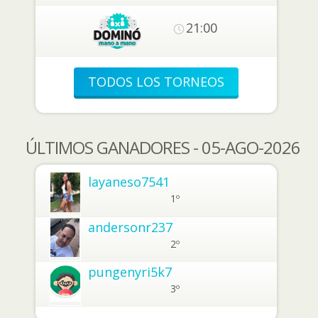
21:00
TODOS LOS TORNEOS
ÚLTIMOS GANADORES - 05-AGO-2026
layaneso7541
1º
andersonr237
2º
pungenyri5k7
3º