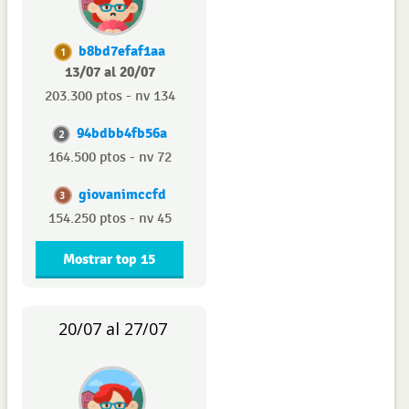
b8bd7efaf1aa
1
13/07 al 20/07
203.300 ptos - nv 134
94bdbb4fb56a
2
164.500 ptos - nv 72
giovanimccfd
3
154.250 ptos - nv 45
Mostrar top 15
20/07 al 27/07