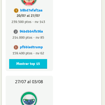
b8bd7efaf1aa
1
20/07 al 27/07
239.500 ptos - nv 143
94bdbb4fb56a
2
214.000 ptos - nv 85
pfbbledtrump
3
159.400 ptos - nv 62
Mostrar top 15
27/07 al 03/08