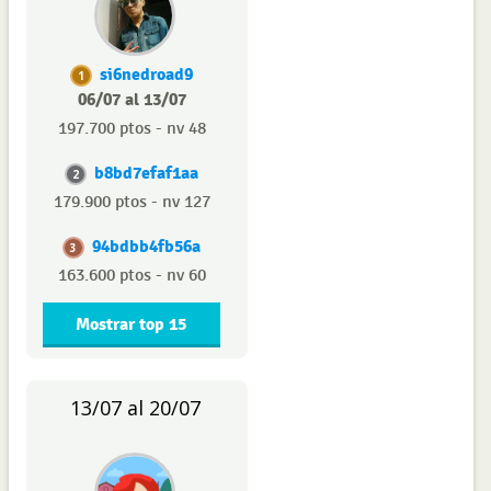
si6nedroad9
1
06/07 al 13/07
197.700 ptos - nv 48
b8bd7efaf1aa
2
179.900 ptos - nv 127
94bdbb4fb56a
3
163.600 ptos - nv 60
Mostrar top 15
13/07 al 20/07