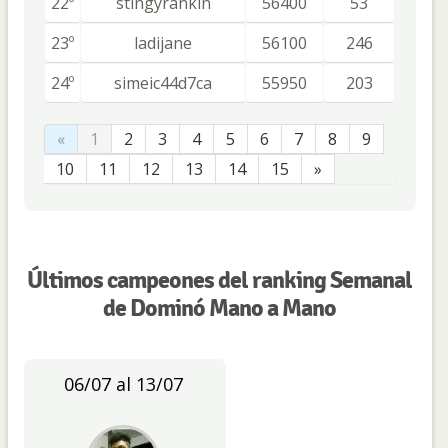
22º
stingyrankin
56400
53
23º
ladijane
56100
246
24º
simeic44d7ca
55950
203
«
1
2
3
4
5
6
7
8
9
10
11
12
13
14
15
»
Últimos campeones del ranking Semanal
de Dominó Mano a Mano
06/07 al 13/07