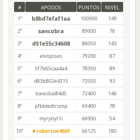
#
APODOS
PUNTOS
NIVEL
b8bd7efaf1aa
1º
100900
149
sancobra
2º
89000
76
d51e55c34608
3º
86050
143
4º
elvisjoses
79200
87
5º
5f7b65caa4a4
78350
89
6º
d83b802e4315
72550
93
7º
baixobai84d5
72400
146
8º
pfbbledtrump
69400
78
9º
myrybyt1i
66900
54
10º
robertoe466f
66125
180