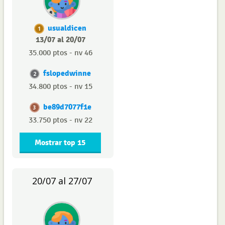
usualdicen
1
13/07 al 20/07
35.000 ptos - nv 46
fslopedwinne
2
34.800 ptos - nv 15
be89d7077f1e
3
33.750 ptos - nv 22
Mostrar top 15
20/07 al 27/07