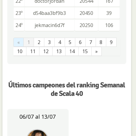
22º
doctorjordan
20544
167
23º
d54baa3bf9b3
20450
39
24º
jekmacin6d7f
20250
106
«
1
2
3
4
5
6
7
8
9
10
11
12
13
14
15
»
Últimos campeones del ranking Semanal
de Scala 40
06/07 al 13/07