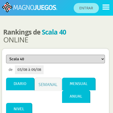
ENTRAR
Rankings de
Scala 40
RANKINGS
ONLINE
TORNEOS
COMUNIDAD
AYUDA
de
03/08 à 09/08
PASAPORTE
JUGAR
DIARIO
MENSUAL
SEMANAL
ANUAL
Idioma del sitio
NIVEL