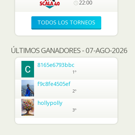
22:00
TODOS LOS TORNEOS
ÚLTIMOS GANADORES - 07-AGO-2026
8165e6793bbc
1º
f9c8fe4505ef
2º
hollypolly
3º