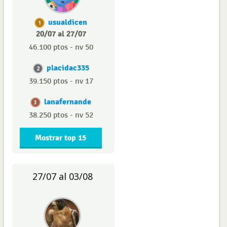
usualdicen
1
20/07 al 27/07
46.100 ptos - nv 50
placidac335
2
39.150 ptos - nv 17
lanafernande
3
38.250 ptos - nv 52
Mostrar top 15
27/07 al 03/08