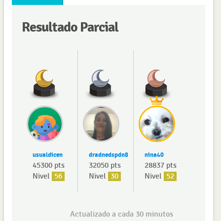
Resultado Parcial
usualdicen
dradnedspdn8
nina40
45300 pts
32050 pts
28837 pts
Nivel
56
Nivel
30
Nivel
52
Actualizado a cada 30 minutos