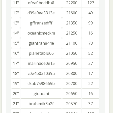
11º
efea0bdddb4f
22200
127
12º
d99a9aa5313e
21600
49
13º
gffranzedfff
21350
99
14º
oceanicmeckm
21250
16
15º
gianfran844e
21100
78
16º
pianetablu66
21050
52
17º
marinade0e15
20950
27
18º
c0e4b031039a
20800
17
19º
c5ab7598665b
20700
22
20º
gioacchi
20650
16
21º
brahimik3a2f
20570
37