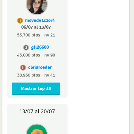
movedv1czor4
1
06/07 al 13/07
53.700 ptos - nv 21
gil26600
2
43.000 ptos - nv 90
cleiaroeder
3
38.950 ptos - nv 41
Mostrar top 15
13/07 al 20/07