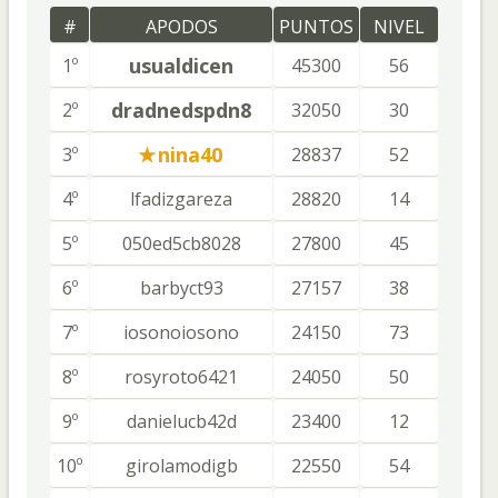
#
APODOS
PUNTOS
NIVEL
usualdicen
1º
45300
56
dradnedspdn8
2º
32050
30
nina40
3º
28837
52
4º
lfadizgareza
28820
14
5º
050ed5cb8028
27800
45
6º
barbyct93
27157
38
7º
iosonoiosono
24150
73
8º
rosyroto6421
24050
50
9º
danielucb42d
23400
12
10º
girolamodigb
22550
54