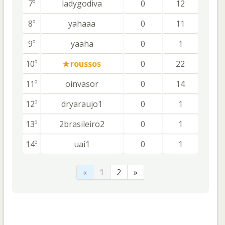
7º
ladygodiva
0
12
8º
yahaaa
0
11
9º
yaaha
0
1
10º
roussos
0
22
11º
oinvasor
0
14
12º
dryaraujo1
0
1
13º
2brasileiro2
0
1
14º
uai1
0
1
«
1
2
»