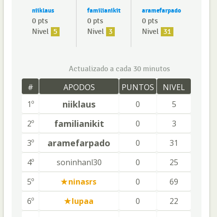
niiklaus
familianikit
aramefarpado
0 pts
0 pts
0 pts
Nivel
5
Nivel
3
Nivel
31
Actualizado a cada 30 minutos
#
APODOS
PUNTOS
NIVEL
niiklaus
1º
0
5
familianikit
2º
0
3
aramefarpado
3º
0
31
4º
soninhanl30
0
25
5º
ninasrs
0
69
6º
lupaa
0
22