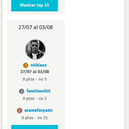
Mostrar top 15
27/07 al 03/08
niiklaus
1
27/07 al 03/08
0 ptos - nv 5
familianikit
2
0 ptos - nv 3
aramefarpado
3
0 ptos - nv 31