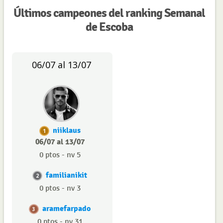
Últimos campeones del ranking Semanal
de Escoba
06/07 al 13/07
niiklaus
1
06/07 al 13/07
0 ptos - nv 5
familianikit
2
0 ptos - nv 3
aramefarpado
3
0 ptos - nv 31