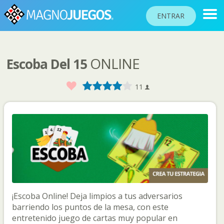
ENTRAR
ONLINE
Escoba Del 15
RANKINGS
TORNEOS
Favorito
1
2
3
4
5
11
COMUNIDAD
AYUDA
PASAPORTE
JUGAR
¡Escoba Online! Deja limpios a tus adversarios
Idioma del sitio
barriendo los puntos de la mesa, con este
entretenido juego de cartas muy popular en