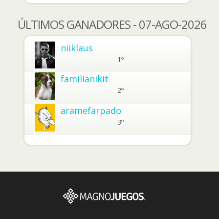
ÚLTIMOS GANADORES - 07-AGO-2026
niiklaus
1º
familianikit
2º
aramefarpado
3º