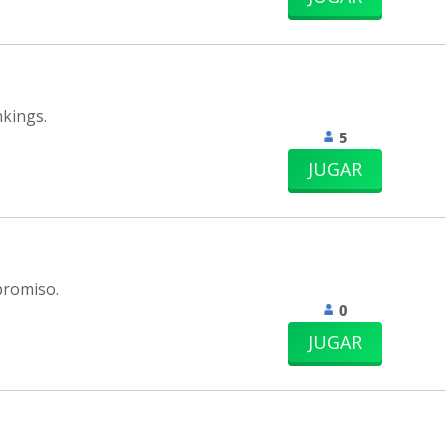
nkings.
5
JUGAR
promiso.
0
JUGAR