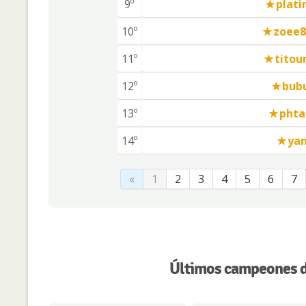
9º
plati
10º
zoee8
11º
titou
12º
bub
13º
phta
14º
yan
«
1
2
3
4
5
6
7
Últimos campeones d