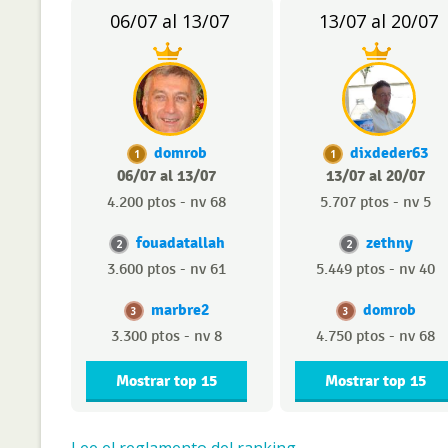
06/07 al 13/07
13/07 al 20/07
domrob
dixdeder63
1
1
06/07 al 13/07
13/07 al 20/07
4.200 ptos - nv 68
5.707 ptos - nv 5
fouadatallah
zethny
2
2
3.600 ptos - nv 61
5.449 ptos - nv 40
marbre2
domrob
3
3
3.300 ptos - nv 8
4.750 ptos - nv 68
Mostrar top 15
Mostrar top 15