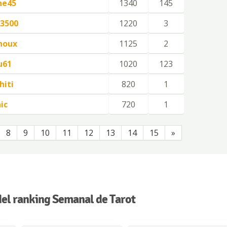
ne45
1340
145
3500
1220
3
noux
1125
2
u61
1020
123
hiti
820
1
ic
720
1
8
9
10
11
12
13
14
15
»
el ranking Semanal de Tarot