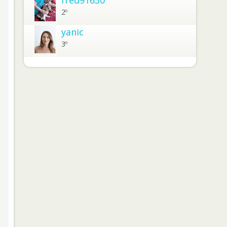
2º
yanic
3º