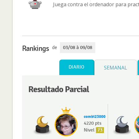
Juega contra el ordenador para practi
Rankings
de
03/08 à 09/08
DIARIO
SEMANAL
Resultado Parcial
combi23000
4220 pts
Nivel
73