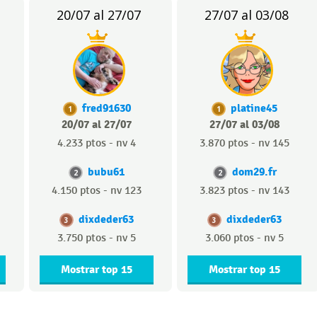
20/07 al 27/07
27/07 al 03/08
fred91630
platine45
1
1
20/07 al 27/07
27/07 al 03/08
4.233 ptos - nv 4
3.870 ptos - nv 145
bubu61
dom29.fr
2
2
4.150 ptos - nv 123
3.823 ptos - nv 143
dixdeder63
dixdeder63
3
3
3.750 ptos - nv 5
3.060 ptos - nv 5
Mostrar top 15
Mostrar top 15