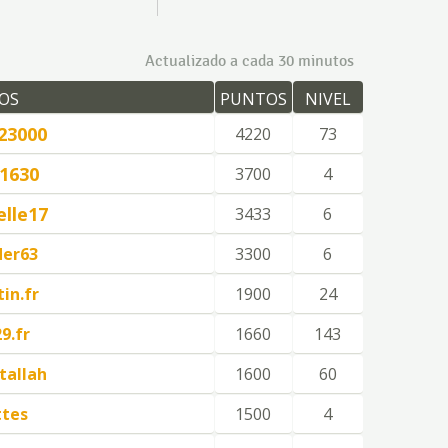
Actualizado a cada 30 minutos
OS
PUNTOS
NIVEL
23000
4220
73
1630
3700
4
lle17
3433
6
der63
3300
6
in.fr
1900
24
9.fr
1660
143
tallah
1600
60
ttes
1500
4