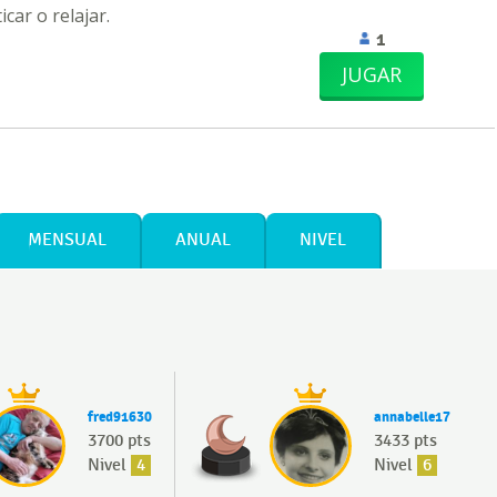
car o relajar.
1
JUGAR
MENSUAL
ANUAL
NIVEL
fred91630
annabelle17
3700 pts
3433 pts
Nivel
4
Nivel
6