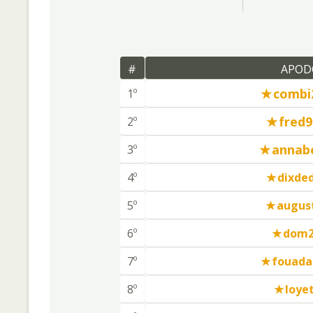
#
APOD
combi
1º
fred9
2º
annabe
3º
4º
dixde
5º
august
6º
dom2
7º
fouada
8º
loye