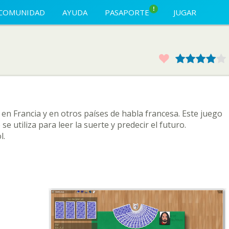
!
COMUNIDAD
AYUDA
PASAPORTE
JUGAR
Favorito
1
2
3
4
 en Francia y en otros países de habla francesa. Este juego
e utiliza para leer la suerte y predecir el futuro.
l.