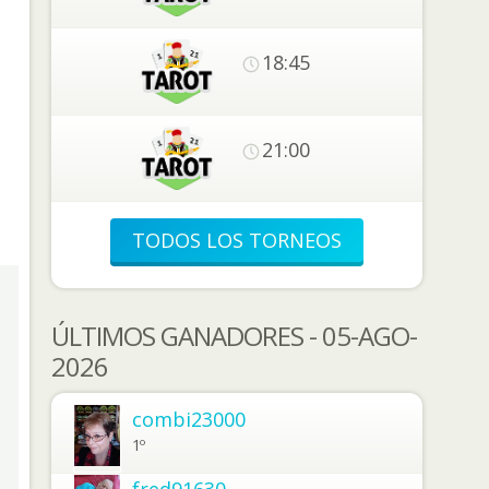
18:45
21:00
TODOS LOS TORNEOS
ÚLTIMOS GANADORES - 05-AGO-
2026
combi23000
1º
fred91630