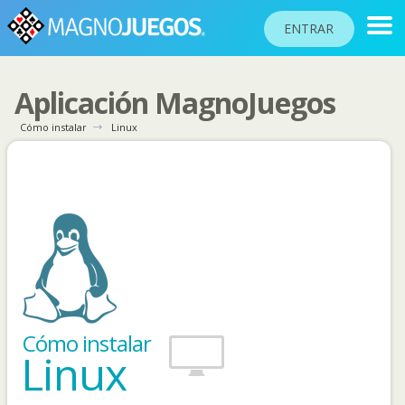
ENTRAR
Aplicación MagnoJuegos
RANKINGS
Cómo instalar
Linux
TORNEOS
COMUNIDAD
AYUDA
PASAPORTE
!
JUGAR
Cómo instalar
Linux
Idioma del sitio