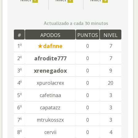
Actualizado a cada 30 minutos
#
APODOS
PUNTOS
NIVEL
dafnne
1º
0
7
afrodite777
2º
0
7
xrenegadox
3º
0
9
4º
xpurolacrex
0
20
5º
cafetinaa
0
3
6º
capatazz
0
3
7º
mtrukosszx
0
3
8º
cervii
0
4