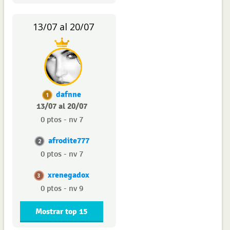
13/07 al 20/07
dafnne
1
13/07 al 20/07
0 ptos - nv 7
afrodite777
2
0 ptos - nv 7
xrenegadox
3
0 ptos - nv 9
Mostrar top 15