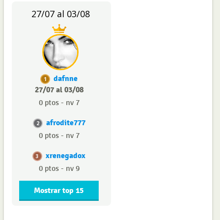
27/07 al 03/08
dafnne
1
27/07 al 03/08
0 ptos - nv 7
afrodite777
2
0 ptos - nv 7
xrenegadox
3
0 ptos - nv 9
Mostrar top 15