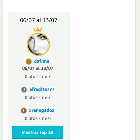
06/07 al 13/07
dafnne
1
06/07 al 13/07
0 ptos - nv 7
afrodite777
2
0 ptos - nv 7
xrenegadox
3
0 ptos - nv 9
Mostrar top 15