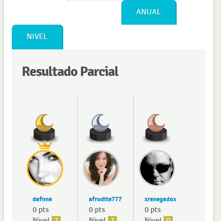
ANUAL
NIVEL
Resultado Parcial
dafnne
afrodite777
xrenegadox
0 pts
0 pts
0 pts
Nivel
7
Nivel
7
Nivel
9