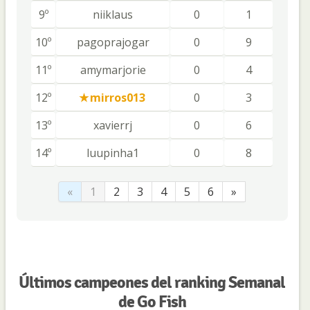
9º
niiklaus
0
1
10º
pagoprajogar
0
9
11º
amymarjorie
0
4
12º
mirros013
0
3
13º
xavierrj
0
6
14º
luupinha1
0
8
«
1
2
3
4
5
6
»
Últimos campeones del ranking Semanal
de Go Fish