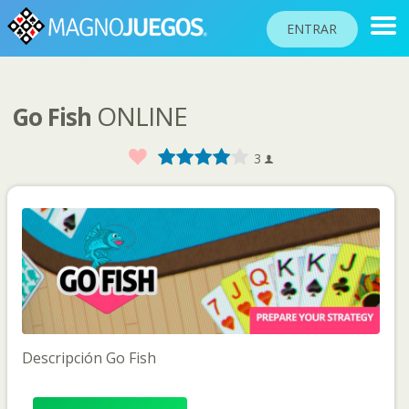
ENTRAR
ONLINE
Go Fish
RANKINGS
TORNEOS
Favorito
1
2
3
4
5
3
COMUNIDAD
AYUDA
PASAPORTE
!
JUGAR
Descripción Go Fish
Idioma del sitio