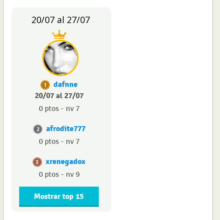
20/07 al 27/07
dafnne
1
20/07 al 27/07
0 ptos - nv 7
afrodite777
2
0 ptos - nv 7
xrenegadox
3
0 ptos - nv 9
Mostrar top 15