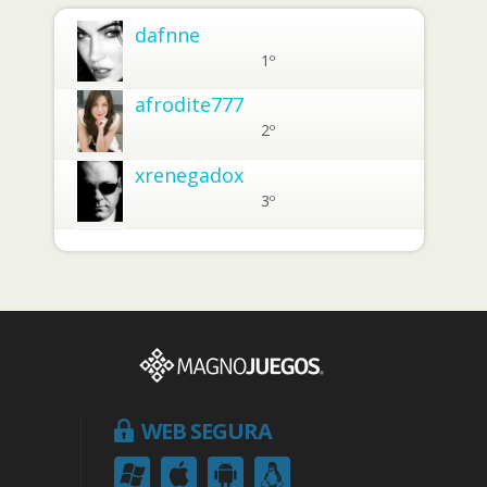
dafnne
1º
afrodite777
2º
xrenegadox
3º
WEB SEGURA