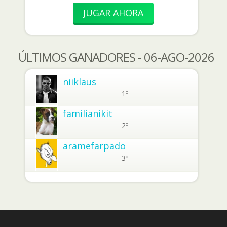
JUGAR AHORA
ÚLTIMOS GANADORES - 06-AGO-2026
niiklaus
1º
familianikit
2º
aramefarpado
3º