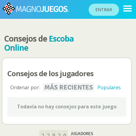
ENTRAR
Consejos de
Escoba
RANKINGS
Online
TORNEOS
COMUNIDAD
Consejos de los jugadores
AYUDA
PASAPORTE
MÁS RECIENTES
Ordenar por:
Populares
!
JUGAR
Todavía no hay consejos para este juego
Idioma del sitio
JUGADORES