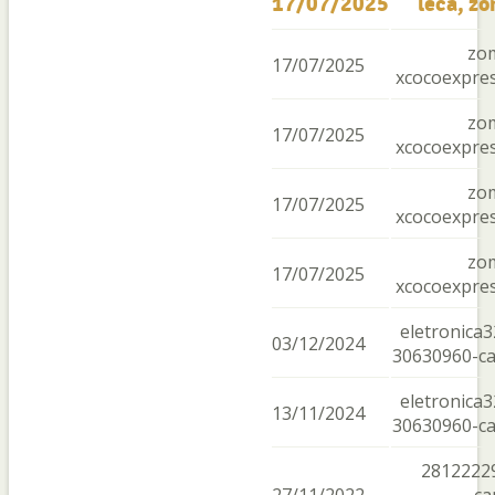
17/07/2025
leca, z
zo
17/07/2025
xcocoexpre
zo
17/07/2025
xcocoexpre
zo
17/07/2025
xcocoexpre
zo
17/07/2025
xcocoexpre
eletronica3
03/12/2024
30630960-c
eletronica3
13/11/2024
30630960-c
2812222