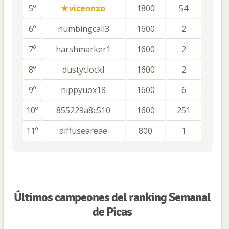
5º
vicennzo
1800
54
6º
numbingcall3
1600
2
7º
harshmarker1
1600
2
8º
dustyclockl
1600
2
9º
nippyuox18
1600
6
10º
855229a8c510
1600
251
11º
diffuseareae
800
1
Últimos campeones del ranking Semanal
de Picas