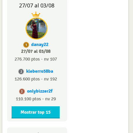
27/07 al 03/08
danay22
1
27/07 al 03/08
276.700 ptos - nv 107
kleberro58ba
2
126.600 ptos - nv 192
onlybizzer2f
3
110.100 ptos - nv 29
Mostrar top 15