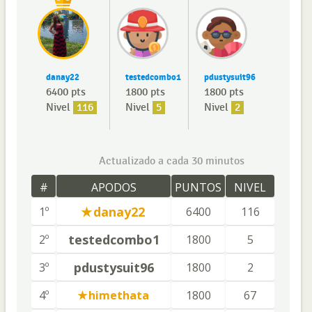
danay22
testedcombo1
pdustysuit96
6400 pts
1800 pts
1800 pts
Nivel
116
Nivel
5
Nivel
2
Actualizado a cada 30 minutos
#
APODOS
PUNTOS
NIVEL
danay22
1º
6400
116
testedcombo1
2º
1800
5
pdustysuit96
3º
1800
2
4º
himethata
1800
67