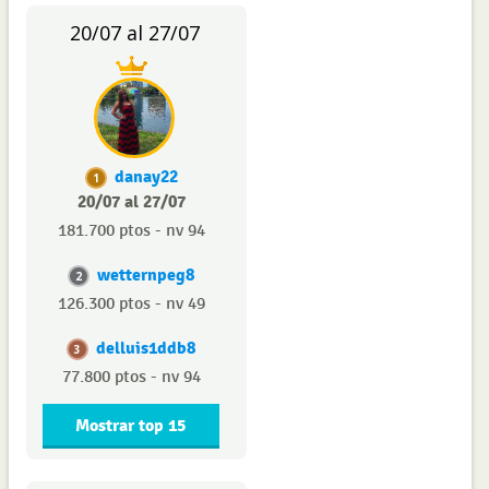
20/07 al 27/07
danay22
1
20/07 al 27/07
181.700 ptos - nv 94
wetternpeg8
2
126.300 ptos - nv 49
delluis1ddb8
3
77.800 ptos - nv 94
Mostrar top 15