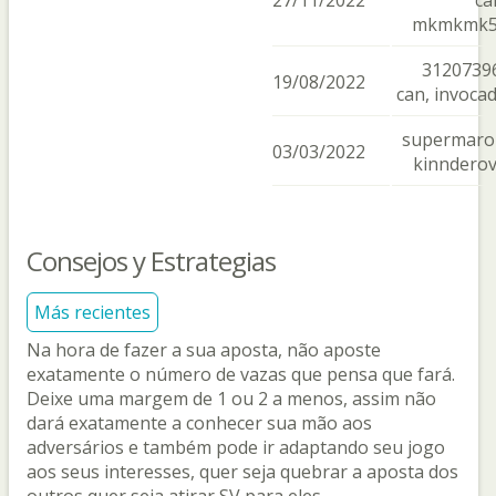
27/11/2022
ca
mkmkmk
3120739
19/08/2022
can, invoca
supermarol
03/03/2022
kinndero
Consejos y Estrategias
Más recientes
Na hora de fazer a sua aposta, não aposte
exatamente o número de vazas que pensa que fará.
Deixe uma margem de 1 ou 2 a menos, assim não
dará exatamente a conhecer sua mão aos
adversários e também pode ir adaptando seu jogo
aos seus interesses, quer seja quebrar a aposta dos