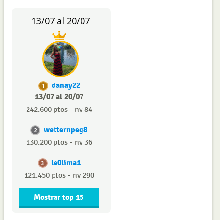
13/07 al 20/07
danay22
1
13/07 al 20/07
242.600 ptos - nv 84
wetternpeg8
2
130.200 ptos - nv 36
le0lima1
3
121.450 ptos - nv 290
Mostrar top 15