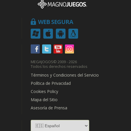
WEB SEGURA
MEGAJOGOS
© 2009 - 2026
Todos los derechos reservados
Términos y Condiciones del Servicio
Política de Privacidad
Cookies Policy
Mapa del Sitio
Asesoría de Prensa