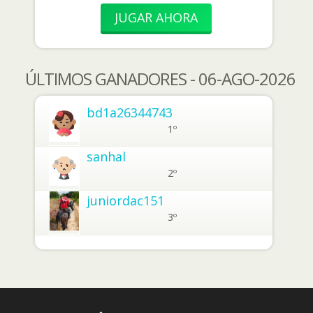
JUGAR AHORA
ÚLTIMOS GANADORES - 06-AGO-2026
bd1a26344743
1º
sanhal
2º
juniordac151
3º