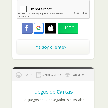
Ya soy cliente>
GRATIS
SIN REGISTRO
TORNEOS
Juegos de
Cartas
+20 juegos en tu navegador, sin instalar!