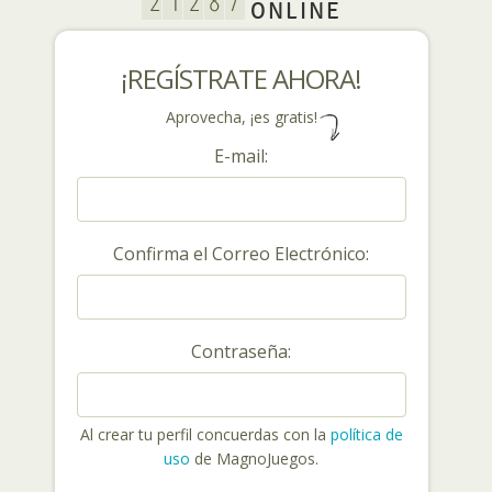
ONLINE
¡REGÍSTRATE AHORA!
Aprovecha, ¡es gratis!
E-mail:
Confirma el Correo Electrónico:
Contraseña:
Al crear tu perfil concuerdas con la
política de
uso
de MagnoJuegos.