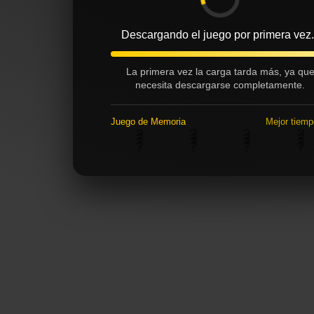
Preparando la mesa...
La primera vez la carga tarda más, ya qu
necesita descargarse completamente.
♥
♠
♥
♠
Juego de Memoria
Mejor tiem
♥
♠
♠
♥
♥
♠
♥
♠
♠
♥
♠
♥
4
3
6
3
♥
?
♠
?
♠
?
♥
?
♥
♥
♠
♠
4
5
A
6
♠
?
♥
?
♠
?
♥
?
A
2
7
2
♥
?
♥
?
♠
?
♠
?
4
3
6
8
8
5
7
?
?
?
?
4
5
A
A
2
7
♥
♠
♥
8
8
5
♥
♠
♠
♠
♥
♠
♥
♥
♠