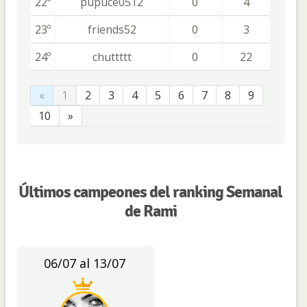
22º
pupuce0512
0
4
23º
friends52
0
3
24º
chuttttt
0
22
«
1
2
3
4
5
6
7
8
9
10
»
Últimos campeones del ranking Semanal
de Rami
06/07 al 13/07