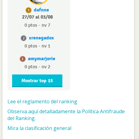
dafnne
1
27/07 al 03/08
0 ptos - nv 7
xrenegadox
2
0 ptos - nv 1
amymarjorie
3
0 ptos - nv 2
Mostrar top 15
Lee el reglamento del ranking
Observa aquí detalladamente la Política Antifraude
del Ranking.
Mira la clasificación general