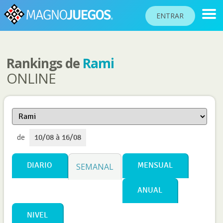
ENTRAR
Rankings de
Rami
RANKINGS
ONLINE
TORNEOS
COMUNIDAD
AYUDA
de
10/08 à 16/08
PASAPORTE
!
JUGAR
DIARIO
MENSUAL
SEMANAL
ANUAL
Idioma del sitio
NIVEL