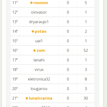
11º
roussos
0
5
12º
oinvasor
0
1
13º
dryaraujo1
0
1
14º
potao
0
2
15º
uai1
0
1
16º
zom
0
52
17º
lanahi
0
1
18º
virux
0
3
19º
eletronica32
0
8
20º
lougarou
0
3
21º
lunaticarina
0
30