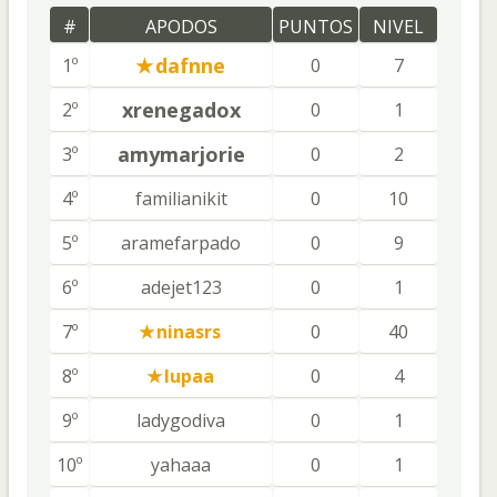
#
APODOS
PUNTOS
NIVEL
dafnne
1º
0
7
xrenegadox
2º
0
1
amymarjorie
3º
0
2
4º
familianikit
0
10
5º
aramefarpado
0
9
6º
adejet123
0
1
7º
ninasrs
0
40
8º
lupaa
0
4
9º
ladygodiva
0
1
10º
yahaaa
0
1