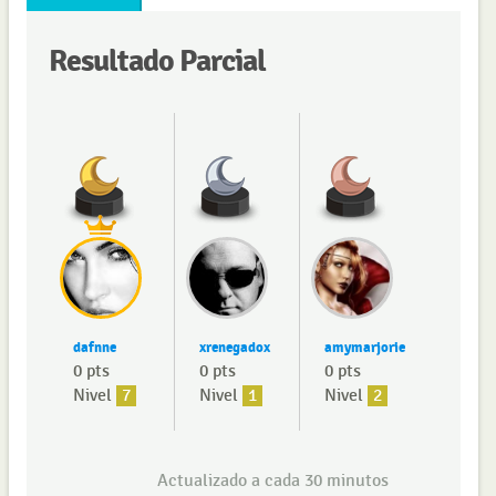
Resultado Parcial
dafnne
xrenegadox
amymarjorie
0 pts
0 pts
0 pts
Nivel
7
Nivel
1
Nivel
2
Actualizado a cada 30 minutos