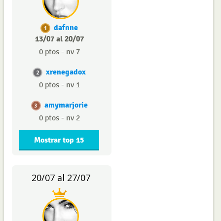
dafnne
1
13/07 al 20/07
0 ptos - nv 7
xrenegadox
2
0 ptos - nv 1
amymarjorie
3
0 ptos - nv 2
Mostrar top 15
20/07 al 27/07