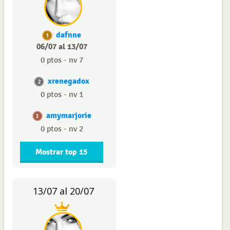
dafnne
1
06/07 al 13/07
0 ptos - nv 7
xrenegadox
2
0 ptos - nv 1
amymarjorie
3
0 ptos - nv 2
Mostrar top 15
13/07 al 20/07