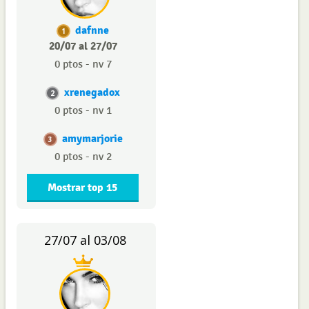
dafnne
1
20/07 al 27/07
0 ptos - nv 7
xrenegadox
2
0 ptos - nv 1
amymarjorie
3
0 ptos - nv 2
Mostrar top 15
27/07 al 03/08