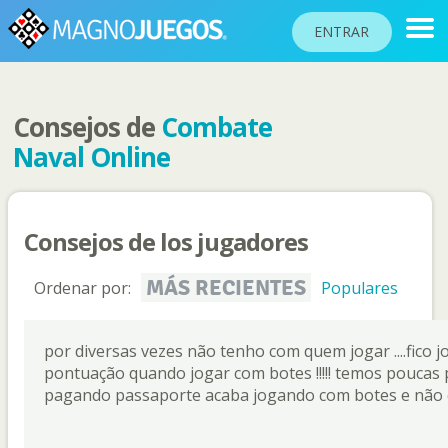
ENTRAR
Consejos de
Combate
RANKINGS
Naval Online
TORNEOS
COMUNIDAD
Consejos de los jugadores
AYUDA
PASAPORTE
MÁS RECIENTES
Ordenar por:
Populares
!
JUGAR
por diversas vezes não tenho com quem jogar ....fico
pontuação quando jogar com botes !!!!! temos poucas
pagando passaporte acaba jogando com botes e não c
Idioma del sitio