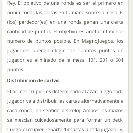
Rey. El objetivo de una ronda es ser el primero en
poner todas las cartas en tu mano sobre la mesa. El
(los) perdedor(es) en una ronda ganan una cierta
cantidad de puntos. El objetivo es anotar el menor
numero de puntos posible. En MagnoJuegos, los
jugadores pueden elegir con cuántos puntos un
jugador es eliminado de la mesa: 101, 201 o 501
puntos.
Distribucion de cartas
El primer crupier es determinado al azar, luego cada
jugador va a distribuir las cartas alternativamente a
cada ronda, en sentido del reloj. Ambos los mazos
se mezclan cuidadosamente para formar un deck.
Luego el crupier reparte 14 cartas a cada jugador y,