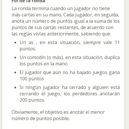
Fin de la ronda
La ronda termina cuando un jugador no tiene
más cartas en su mano. Cada jugador, en seguida,
anota un número de puntos igual a la suma de los
puntos de sus cartas restantes, de acuerdo con
las reglas vistas anteriormente, sabiendo que:
Un as , en esta situación, siempre vale 11
puntos.
Un comodín (o más), en esta situación, duplica
los puntos en la mano
El jugador que aún no ha bajado juegos gana
100 puntos
Si ningún jugador ha cerrado y alguien está
cerrando el juego, los perdedores anotarán
200 puntos.
Obviamente, el objetivo es anotar el menor
número de puntos posible.