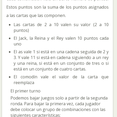
Estos puntos son la suma de los puntos asignados
a las cartas que las componen.
Las cartas de 2 a 10 valen su valor (2 a 10
puntos)
El Jack, la Reina y el Rey valen 10 puntos cada
uno
El as vale 1 si está en una cadena seguida de 2 y
3. Y vale 11 si está en cadena siguiendo a un rey
y una reina, si está en un conjunto de tres o si
está en un conjunto de cuatro cartas.
El comodín vale el valor de la carta que
reemplaza
El primer turno
Podemos bajar juegos solo a partir de la segunda
ronda. Para bajar la primera vez, cada jugador
debe colocar un grupo de combinaciones con las
siguientes características: