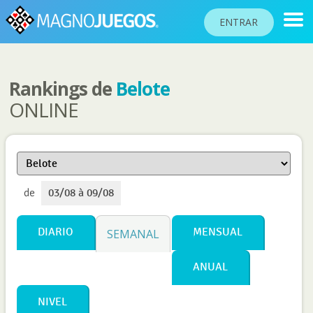
ENTRAR
Rankings de
Belote
RANKINGS
ONLINE
TORNEOS
COMUNIDAD
AYUDA
de
03/08 à 09/08
PASAPORTE
JUGAR
DIARIO
MENSUAL
SEMANAL
ANUAL
Idioma del sitio
NIVEL