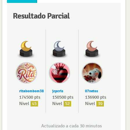
Resultado Parcial
ritabombom38
jcpcris
07netos
174500 pts
150500 pts
136900 pts
Nivel
45
Nivel
52
Nivel
39
Actualizado a cada 30 minutos