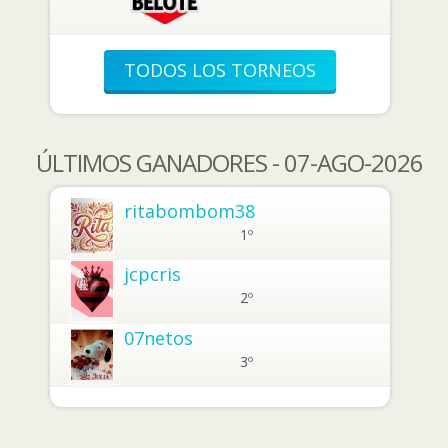
TODOS LOS TORNEOS
ÚLTIMOS GANADORES - 07-AGO-2026
ritabombom38
1º
jcpcris
2º
07netos
3º