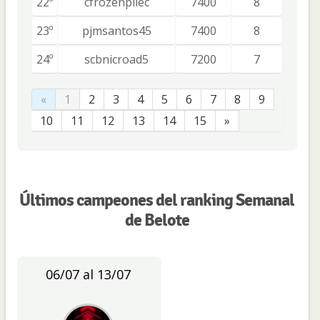
22º
cfrozenpilec
7400
8
23º
pjmsantos45
7400
8
24º
scbnicroad5
7200
7
«
1
2
3
4
5
6
7
8
9
10
11
12
13
14
15
»
Últimos campeones del ranking Semanal
de Belote
06/07 al 13/07