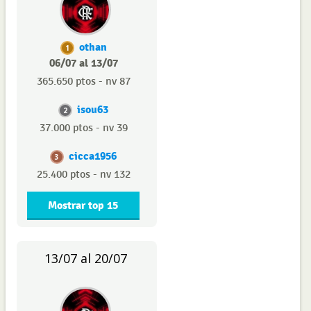
othan
1
06/07 al 13/07
365.650 ptos - nv 87
isou63
2
37.000 ptos - nv 39
cicca1956
3
25.400 ptos - nv 132
Mostrar top 15
13/07 al 20/07