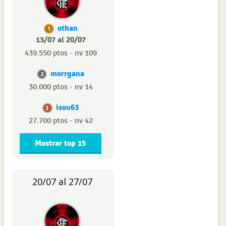
othan
1
13/07 al 20/07
439.550 ptos - nv 109
morrgana
2
30.000 ptos - nv 14
isou63
3
27.700 ptos - nv 42
Mostrar top 15
20/07 al 27/07