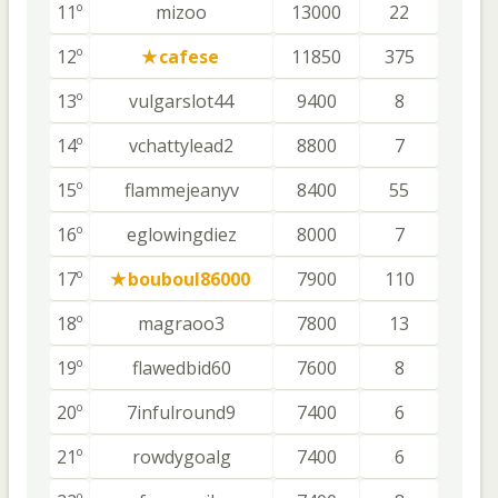
11º
mizoo
13000
22
12º
cafese
11850
375
13º
vulgarslot44
9400
8
14º
vchattylead2
8800
7
15º
flammejeanyv
8400
55
16º
eglowingdiez
8000
7
17º
bouboul86000
7900
110
18º
magraoo3
7800
13
19º
flawedbid60
7600
8
20º
7infulround9
7400
6
21º
rowdygoalg
7400
6