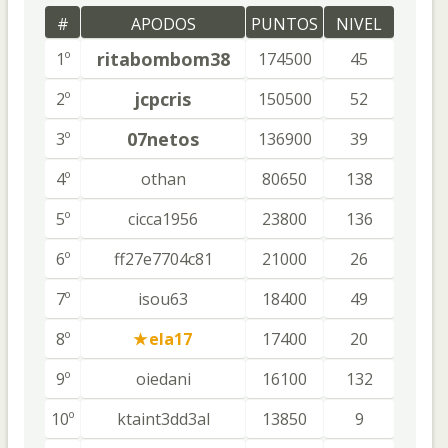
#
APODOS
PUNTOS
NIVEL
ritabombom38
1º
174500
45
jcpcris
2º
150500
52
07netos
3º
136900
39
4º
othan
80650
138
5º
cicca1956
23800
136
6º
ff27e7704c81
21000
26
7º
isou63
18400
49
8º
ela17
17400
20
9º
oiedani
16100
132
10º
ktaint3dd3al
13850
9