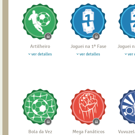
Artilheiro
Joguei na 1ª Fase
Joguei n
ver detalles
ver detalles
ver 
Bola da Vez
Mega Fanáticos
Vuvuzel