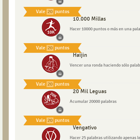
Vale
20
puntos
10.000 Millas
Hacer 10000 puntos o más en una pal
Vale
20
puntos
Haijin
Vencer una ronda haciendo sólo palabr
Vale
20
puntos
20 Mil Leguas
Acumular 20000 palabras
Vale
20
puntos
Vengativo
Hacer 25 palabras utilizando apenas le