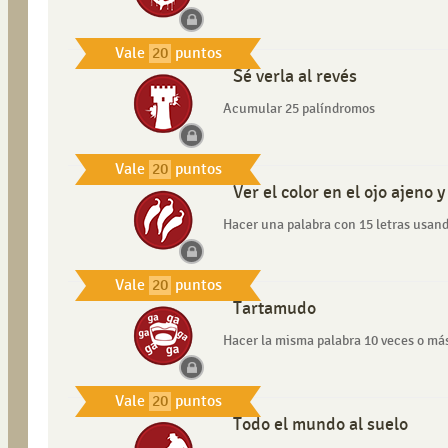
Vale
20
puntos
Sé verla al revés
Acumular 25 palíndromos
Vale
20
puntos
Ver el color en el ojo ajeno y
Hacer una palabra con 15 letras usan
Vale
20
puntos
Tartamudo
Hacer la misma palabra 10 veces o má
Vale
20
puntos
Todo el mundo al suelo