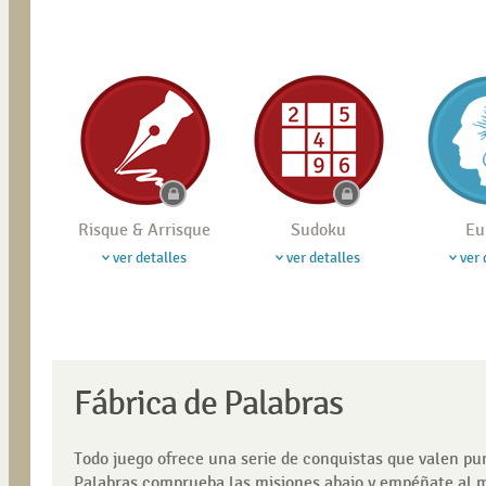
Risque & Arrisque
Sudoku
Eu
ver detalles
ver detalles
ver 
Fábrica de Palabras
Todo juego ofrece una serie de conquistas que valen pu
Palabras comprueba las misiones abajo y empéñate al m