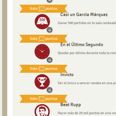
Vale
20
puntos
Casi un García Márquez
Ganar 500 partidas en la sala rankead
Vale
20
puntos
En el Último Segundo
Quedar por último durante toda la ron
Vale
20
puntos
Invicto
Ser el único a vencer rondas en una p
Vale
20
puntos
Beat Rupp
Hacer más de 29 mil puntos en una ro