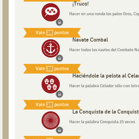
¡Truco!
Hacer en una ronda los palos Oros, Cop
Vale
20
puntos
Navate Combal
Hacer todos los navíos del Combate N
Vale
20
puntos
Haciéndole la pelota al Cela
Hacer la palabra Celador sólo con letr
Vale
20
puntos
La Conquista de la Conquis
Hacer la palabra Conquista 25 veces