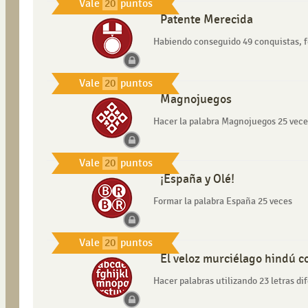
Vale
20
puntos
Patente Merecida
Habiendo conseguido 49 conquistas, f
Vale
20
puntos
Magnojuegos
Hacer la palabra Magnojuegos 25 vece
Vale
20
puntos
¡España y Olé!
Formar la palabra España 25 veces
Vale
20
puntos
El veloz murciélago hindú co
Hacer palabras utilizando 23 letras di