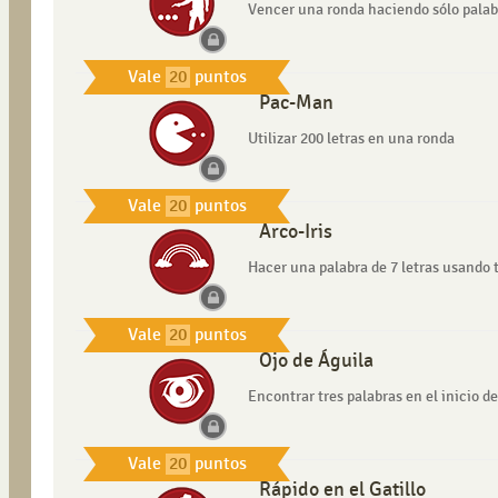
Vencer una ronda haciendo sólo palabr
Vale
20
puntos
Pac-Man
Utilizar 200 letras en una ronda
Vale
20
puntos
Arco-Iris
Hacer una palabra de 7 letras usando t
Vale
20
puntos
Ojo de Águila
Encontrar tres palabras en el inicio d
Vale
20
puntos
Rápido en el Gatillo