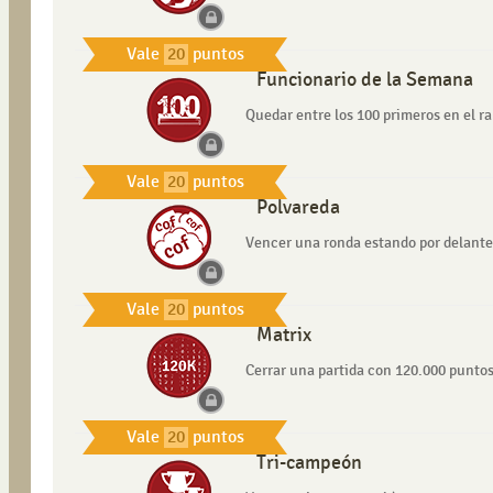
Vale
20
puntos
Funcionario de la Semana
Quedar entre los 100 primeros en el 
Vale
20
puntos
Polvareda
Vencer una ronda estando por delante d
Vale
20
puntos
Matrix
Cerrar una partida con 120.000 punto
Vale
20
puntos
Tri-campeón