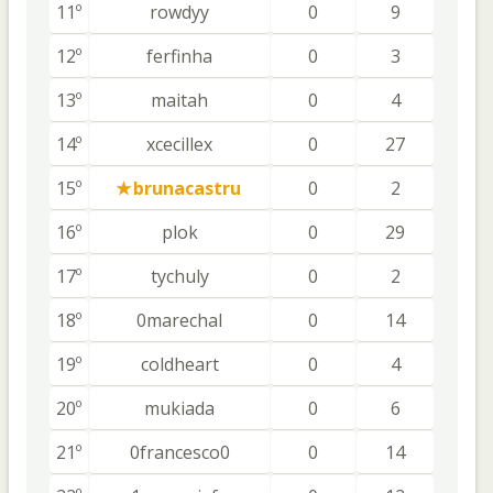
11º
rowdyy
0
9
12º
ferfinha
0
3
13º
maitah
0
4
14º
xcecillex
0
27
15º
brunacastru
0
2
16º
plok
0
29
17º
tychuly
0
2
18º
0marechal
0
14
19º
coldheart
0
4
20º
mukiada
0
6
21º
0francesco0
0
14