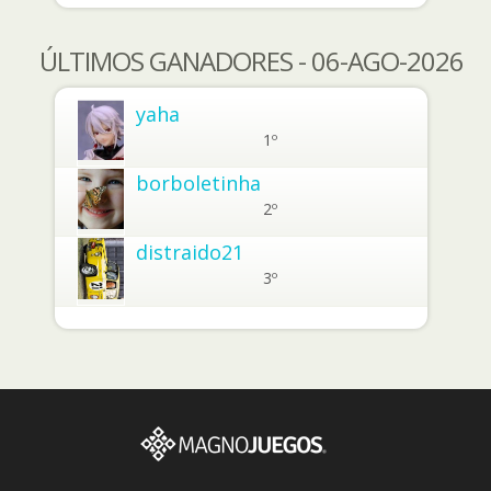
ÚLTIMOS GANADORES - 06-AGO-2026
yaha
1º
borboletinha
2º
distraido21
3º