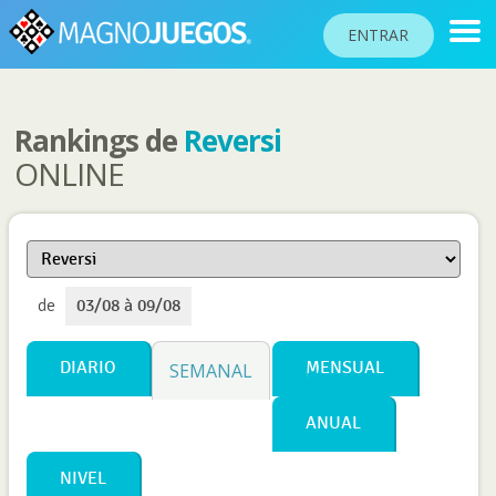
ENTRAR
Rankings de
Reversi
RANKINGS
ONLINE
TORNEOS
COMUNIDAD
AYUDA
de
03/08 à 09/08
PASAPORTE
!
JUGAR
DIARIO
MENSUAL
SEMANAL
ANUAL
Idioma del sitio
NIVEL