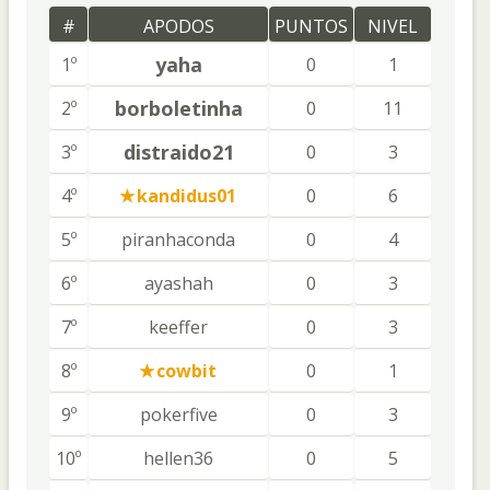
#
APODOS
PUNTOS
NIVEL
yaha
1º
0
1
borboletinha
2º
0
11
distraido21
3º
0
3
4º
kandidus01
0
6
5º
piranhaconda
0
4
6º
ayashah
0
3
7º
keeffer
0
3
8º
cowbit
0
1
9º
pokerfive
0
3
10º
hellen36
0
5