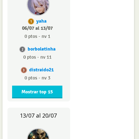
yaha
1
06/07 al 13/07
0 ptos - nv 1
borboletinha
2
0 ptos - nv 11
distraido21
3
0 ptos - nv 3
Mostrar top 15
13/07 al 20/07