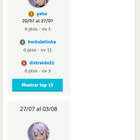
yaha
1
20/07 al 27/07
0 ptos - nv 1
borboletinha
2
0 ptos - nv 11
distraido21
3
0 ptos - nv 3
Mostrar top 15
27/07 al 03/08