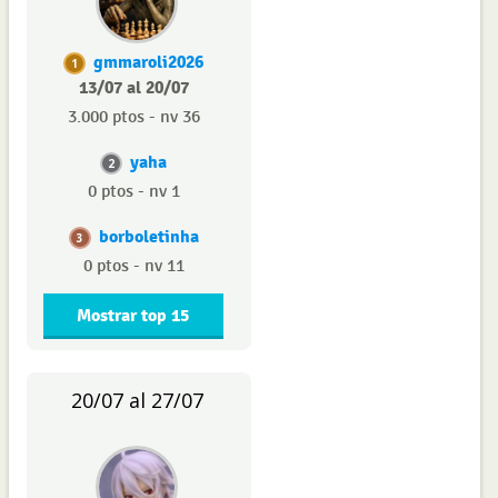
gmmaroli2026
1
13/07 al 20/07
3.000 ptos - nv 36
yaha
2
0 ptos - nv 1
borboletinha
3
0 ptos - nv 11
Mostrar top 15
20/07 al 27/07