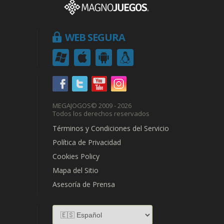
WEB SEGURA
MEGAJOGOS
© 2009 - 2026
Todos los derechos reservados
Términos y Condiciones del Servicio
Política de Privacidad
Cookies Policy
Mapa del Sitio
Asesoría de Prensa