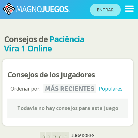
ENTRAR
Consejos de
Paciência
RANKINGS
Vira 1 Online
TORNEOS
COMUNIDAD
Consejos de los jugadores
AYUDA
PASAPORTE
MÁS RECIENTES
Ordenar por:
Populares
!
JUGAR
Todavía no hay consejos para este juego
Idioma del sitio
JUGADORES