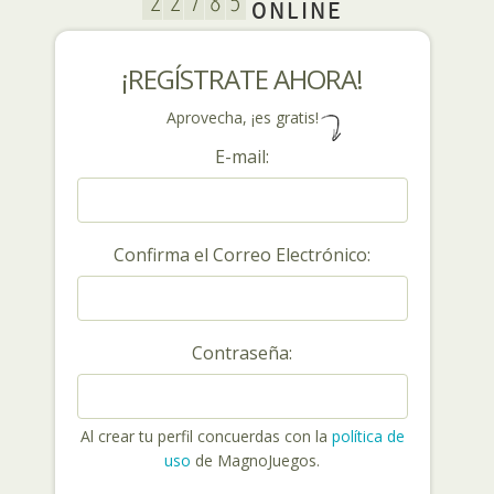
ONLINE
¡REGÍSTRATE AHORA!
Aprovecha, ¡es gratis!
E-mail:
Confirma el Correo Electrónico:
Contraseña:
Al crear tu perfil concuerdas con la
política de
uso
de MagnoJuegos.