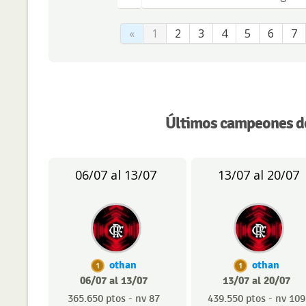
«
1
2
3
4
5
6
7
Últimos campeones de
06/07 al 13/07
13/07 al 20/07
othan
othan
1
1
06/07 al 13/07
13/07 al 20/07
365.650 ptos - nv 87
439.550 ptos - nv 109