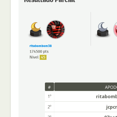
ritabombom38
174500 pts
Nivel
45
#
APOD
ritabom
1º
jcpcr
2º