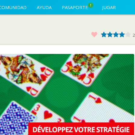
!
COMUNIDAD
AYUDA
PASAPORTE
JUGAR
Favorito
1
2
3
4
2