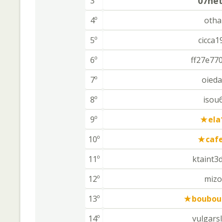
07ne
3º
4º
oth
5º
cicca1
6º
ff27e77
7º
oieda
8º
isou
9º
ela
10º
caf
11º
ktaint3
12º
miz
13º
boubou
14º
vulgars