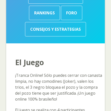
RANKINGS
FORO
CONSEJOS Y ESTRATEGIAS
El Juego
¡Tranca Online! Sólo puedes cerrar con canasta
limpia, no hay comodines (Joker), valen los
trios, el 3 negro bloquea el pozo y la compra
del pozo tiene que ser justificada. ¡Un juego
online 100% brasileño!
El juego se realiza con 4 participantes