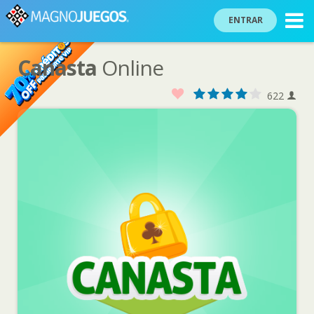
ENTRAR
MENU
Canasta
Online
Favorito
1
2
3
4
5
622