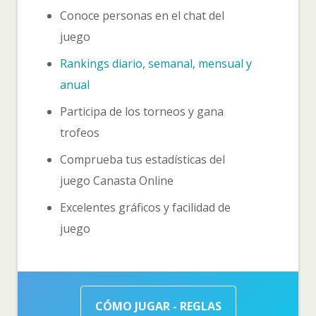
Conoce personas en el chat del
juego
Rankings diario, semanal, mensual y
anual
Participa de los torneos y gana
trofeos
Comprueba tus estadísticas del
juego Canasta Online
Excelentes gráficos y facilidad de
juego
CÓMO JUGAR - REGLAS