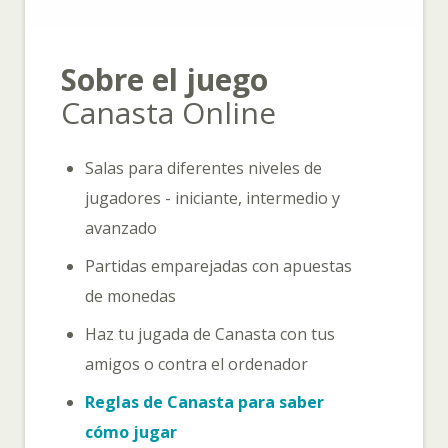
Sobre el juego
Canasta Online
Salas para diferentes niveles de
jugadores - iniciante, intermedio y
avanzado
Partidas emparejadas con apuestas
de monedas
Haz tu jugada de Canasta con tus
amigos o contra el ordenador
Reglas de Canasta para saber
cómo jugar