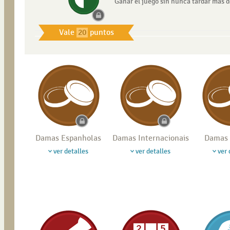
Ganar el juego sin nunca tardar más d
Vale
20
puntos
Damas Espanholas
Damas Internacionais
Damas 
ver detalles
ver detalles
ver 