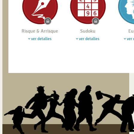
Risque & Arrisque
Sudoku
Eu
ver detalles
ver detalles
ver 