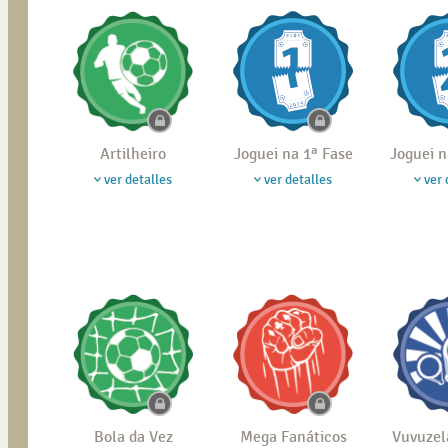
Artilheiro
Joguei na 1ª Fase
Joguei n
ver detalles
ver detalles
ver 
Bola da Vez
Mega Fanáticos
Vuvuzel