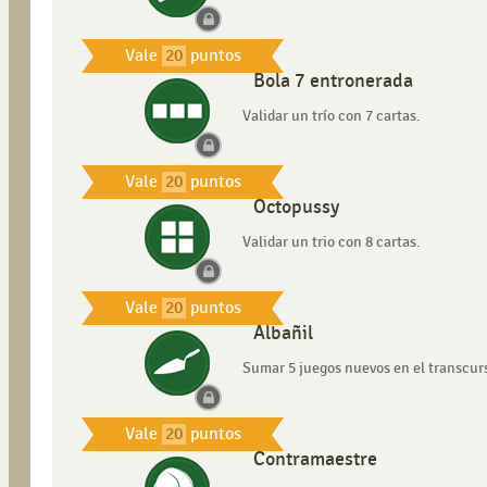
Vale
20
puntos
Bola 7 entronerada
Validar un trío con 7 cartas.
Vale
20
puntos
Octopussy
Validar un trio con 8 cartas.
Vale
20
puntos
Albañil
Sumar 5 juegos nuevos en el transcur
Vale
20
puntos
Contramaestre