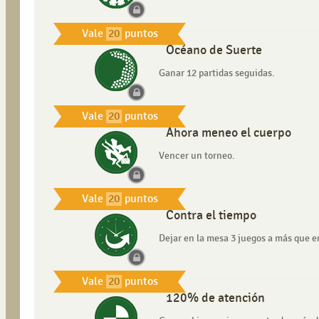
Vale
20
puntos
Océano de Suerte
Ganar 12 partidas seguidas.
Vale
20
puntos
Ahora meneo el cuerpo
Vencer un torneo.
Vale
20
puntos
Contra el tiempo
Dejar en la mesa 3 juegos a más que e
Vale
20
puntos
120% de atención