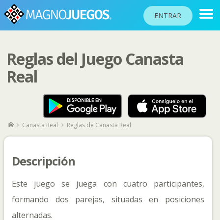
ENTRAR
Reglas del Juego Canasta
RANKINGS
Real
TORNEOS
COMUNIDAD
AYUDA
Canasta Real
Reglas de Canasta Real
PASAPORTE
JUGAR
Descripción
Este juego se juega con cuatro participantes,
Idioma del sitio
formando dos parejas, situadas en posiciones
alternadas.