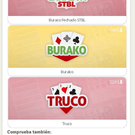
Buraco Fechado STBL
1489
Burako
2283
Truco
Comprueba también: