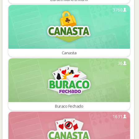
3760
Canasta
36
Buraco Fechado
1631