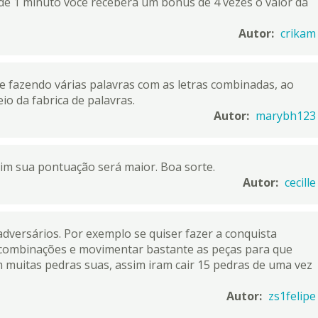
 de 1 minuto voce receberá um bônus de 4 vezes o valor da
Autor:
crikam
e fazendo várias palavras com as letras combinadas, ao
o da fabrica de palavras.
Autor:
marybh123
sim sua pontuação será maior. Boa sorte.
Autor:
cecille
dversários. Por exemplo se quiser fazer a conquista
e combinações e movimentar bastante as peças para que
muitas pedras suas, assim iram cair 15 pedras de uma vez
Autor:
zs1felipe