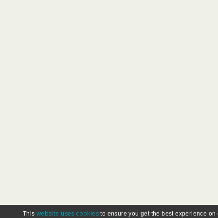
website uses cookies
This
to ensure you get the best experience on