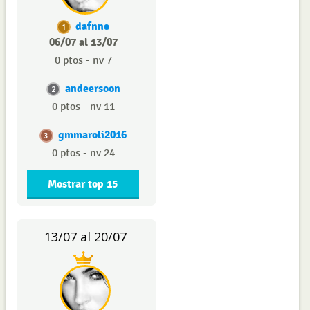
dafnne
1
06/07 al 13/07
0 ptos - nv 7
andeersoon
2
0 ptos - nv 11
gmmaroli2016
3
0 ptos - nv 24
Mostrar top 15
13/07 al 20/07