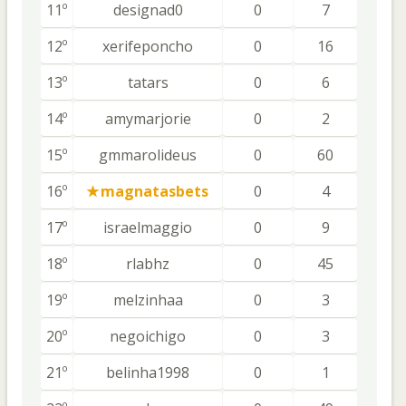
11º
designad0
0
7
12º
xerifeponcho
0
16
13º
tatars
0
6
14º
amymarjorie
0
2
15º
gmmarolideus
0
60
16º
magnatasbets
0
4
17º
israelmaggio
0
9
18º
rlabhz
0
45
19º
melzinhaa
0
3
20º
negoichigo
0
3
21º
belinha1998
0
1