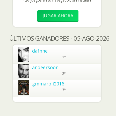
+20 juegos en tu navegador, sin instalar!
JUGAR AHORA
ÚLTIMOS GANADORES - 05-AGO-2026
dafnne
1º
andeersoon
2º
gmmaroli2016
3º