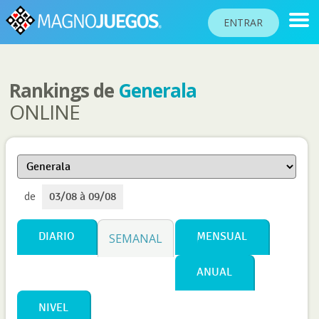
ENTRAR
Rankings de
Generala
RANKINGS
ONLINE
TORNEOS
COMUNIDAD
AYUDA
de
03/08 à 09/08
PASAPORTE
!
JUGAR
DIARIO
MENSUAL
SEMANAL
ANUAL
Idioma del sitio
NIVEL