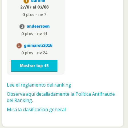
dafnne
1
27/07 al 03/08
0 ptos - nv 7
andeersoon
2
0 ptos - nv 11
gmmaroli2016
3
0 ptos - nv 24
Mostrar top 15
Lee el reglamento del ranking
Observa aquí detalladamente la Política Antifraude
del Ranking.
Mira la clasificación general