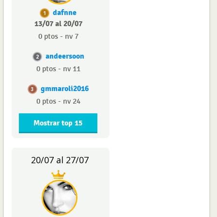
dafnne
1
13/07 al 20/07
0 ptos - nv 7
andeersoon
2
0 ptos - nv 11
gmmaroli2016
3
0 ptos - nv 24
Mostrar top 15
20/07 al 27/07