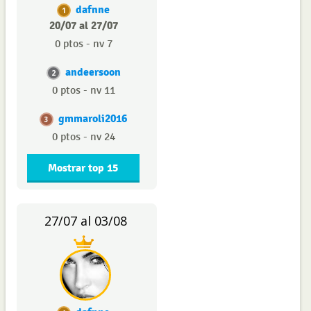
dafnne
1
20/07 al 27/07
0 ptos - nv 7
andeersoon
2
0 ptos - nv 11
gmmaroli2016
3
0 ptos - nv 24
Mostrar top 15
27/07 al 03/08