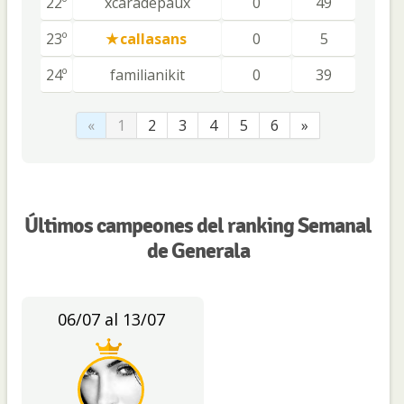
22º
xcaradepaux
0
49
23º
callasans
0
5
24º
familianikit
0
39
«
1
2
3
4
5
6
»
Últimos campeones del ranking Semanal
de Generala
06/07 al 13/07