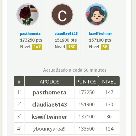
pasthometa
claudiae6143
kswiftwinner
173250 pts
151900 pts
137100 pts
Nivel
147
Nivel
130
Nivel
36
Actualizado a cada 30 minutos
#
APODOS
PUNTOS
NIVEL
pasthometa
1º
173250
147
claudiae6143
2º
151900
130
kswiftwinner
3º
137100
36
4º
ybouncyarea9
133500
124