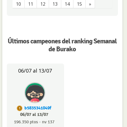
10
11
12
13
14
15
»
Últimos campeones del ranking Semanal
de Burako
06/07 al 13/07
b5835341049f
1
06/07 al 13/07
196.350 ptos - nv 137