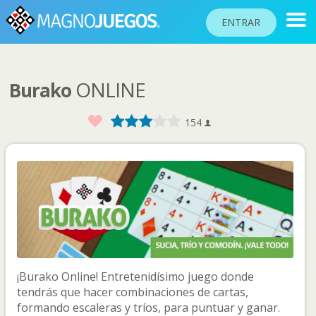
ENTRAR
ONLINE
Burako
RANKINGS
TORNEOS
Favorito
1
2
3
4
5
154
COMUNIDAD
AYUDA
PASAPORTE
!
JUGAR
¡Burako Online! Entretenidísimo juego donde
Idioma del sitio
tendrás que hacer combinaciones de cartas,
formando escaleras y tríos, para puntuar y ganar.