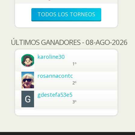
TODOS LOS TORNEOS
ÚLTIMOS GANADORES - 08-AGO-2026
karoline30
1º
rosannacontc
2º
gdestefa53e5
3º