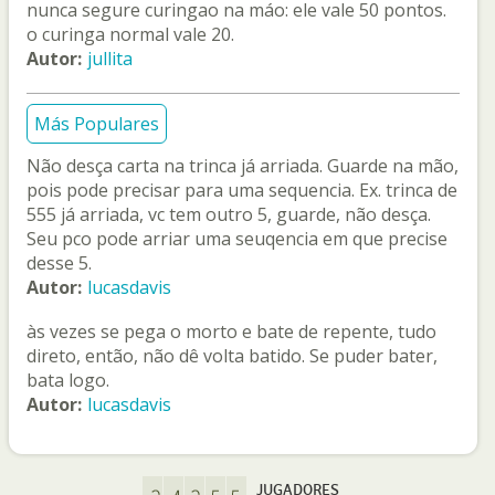
nunca segure curingao na máo: ele vale 50 pontos.
o curinga normal vale 20.
Autor:
jullita
Más Populares
Não desça carta na trinca já arriada. Guarde na mão,
pois pode precisar para uma sequencia. Ex. trinca de
555 já arriada, vc tem outro 5, guarde, não desça.
Seu pco pode arriar uma seuqencia em que precise
desse 5.
Autor:
lucasdavis
às vezes se pega o morto e bate de repente, tudo
direto, então, não dê volta batido. Se puder bater,
bata logo.
Autor:
lucasdavis
JUGADORES