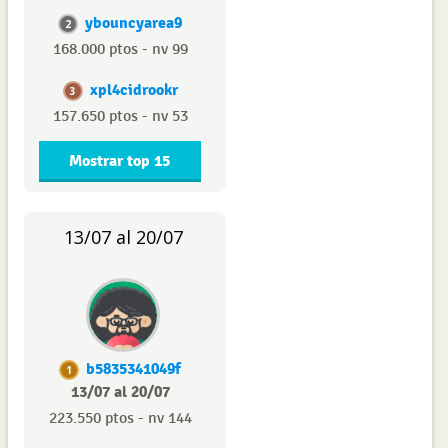
ybouncyarea9
2
168.000 ptos - nv 99
xpl4cidrookr
3
157.650 ptos - nv 53
Mostrar top 15
13/07 al 20/07
b5835341049f
1
13/07 al 20/07
223.550 ptos - nv 144