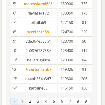
5º
alessiam6605
130900
335
6º
flaviasera72
130350
175
7º
billolla69
127150
81
8º
celeste59
124700
220
9º
3de364e303b1
123700
50
10º
9a087678738e
123400
117
11º
nellarug48c4
120300
64
12º
verbalrank7
119326
91
13º
e44bb364a3d7
119300
206
14º
karoline30
116150
136
«
1
2
3
4
5
6
7
8
9