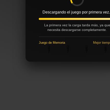
Preparando la mesa...
La primera vez la carga tarda más, ya qu
necesita descargarse completamente.
♠
♠
♠
♠
Juego de Memoria
Mejor tiem
♠
♥
♥
♥
♠
♠
♠
♠
♥
♥
♥
♠
7
5
A
3
♠
?
♥
?
♥
?
♥
?
♠
♠
♥
♥
3
2
6
2
♥
?
♥
?
♥
?
♠
?
8
4
6
7
♠
?
♠
?
♥
?
♥
?
7
5
A
5
A
8
4
?
?
?
?
3
2
6
8
4
6
♠
♠
♠
5
A
8
♠
♥
♥
♥
♥
♥
♠
♠
♥