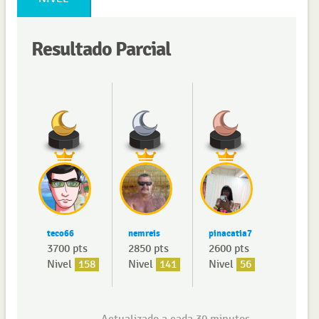
Resultado Parcial
teco66
nemreis
pinacatia7
3700 pts
2850 pts
2600 pts
Nivel
158
Nivel
141
Nivel
56