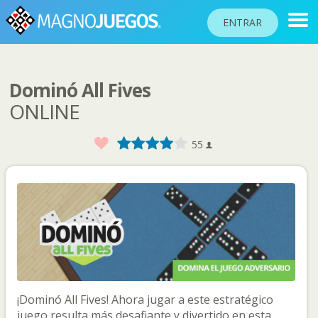
ENTRAR
Dominó All Fives
RANKINGS
ONLINE
TORNEOS
Favorito
1
2
3
4
5
55
COMUNIDAD
AYUDA
PASAPORTE
JUGAR
Idioma del sitio
¡Dominó All Fives! Ahora jugar a este estratégico
juego resulta más desafiante y divertido en esta