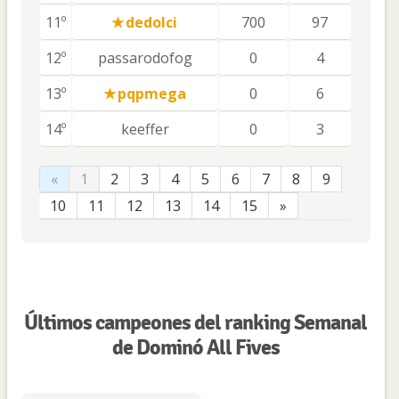
11º
dedolci
700
97
12º
passarodofog
0
4
13º
pqpmega
0
6
14º
keeffer
0
3
«
1
2
3
4
5
6
7
8
9
10
11
12
13
14
15
»
Últimos campeones del ranking Semanal
de Dominó All Fives