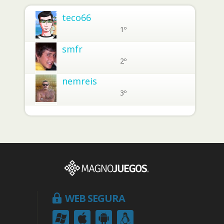
teco66
1º
smfr
2º
nemreis
3º
WEB SEGURA