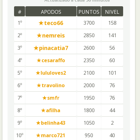
Actualizado a cada 30 minutos
#
APODOS
PUNTOS
NIVEL
teco66
1º
3700
158
nemreis
2º
2850
141
pinacatia7
3º
2600
56
4º
cesaraffo
2350
60
5º
lululoves2
2100
101
6º
travolino
2000
76
7º
smfr
1950
76
8º
afilha
1800
44
9º
belinha43
1050
2
10º
marco721
950
40