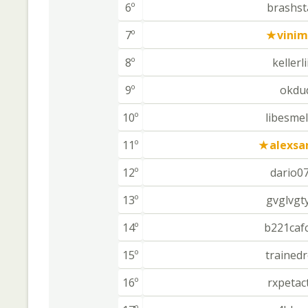
6º
brashst
7º
vinim
8º
kellerl
9º
okdu
10º
libesme
11º
alexsa
12º
dario0
13º
gvglvgt
14º
b221caf
15º
trained
16º
rxpetac