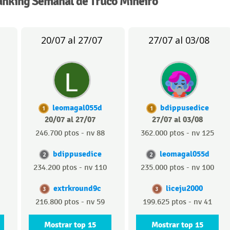
anking Semanal de Truco Mineiro
20/07 al 27/07
27/07 al 03/08
leomagal055d
bdippusedice
1
1
20/07 al 27/07
27/07 al 03/08
246.700 ptos - nv 88
362.000 ptos - nv 125
bdippusedice
leomagal055d
2
2
234.200 ptos - nv 110
235.000 ptos - nv 100
extrkround9c
liceju2000
3
3
216.800 ptos - nv 59
199.625 ptos - nv 41
Mostrar top 15
Mostrar top 15