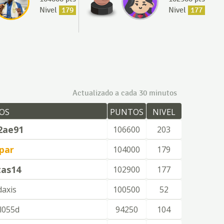
Nivel
179
Nivel
177
Actualizado a cada 30 minutos
OS
PUNTOS
NIVEL
2ae91
106600
203
par
104000
179
tas14
102900
177
daxis
100500
52
l055d
94250
104