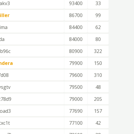
akv3
93400
33
iller
86700
99
iima
84400
62
da
84000
80
lb96c
80900
322
ndera
79900
150
7d08
79600
310
ysgtv
79500
48
c78d9
79000
205
road3
77690
157
txc1t
77100
42