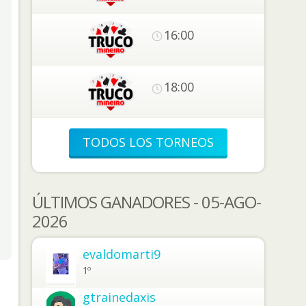
16:00
18:00
TODOS LOS TORNEOS
ÚLTIMOS GANADORES - 05-AGO-
2026
evaldomarti9
1º
gtrainedaxis