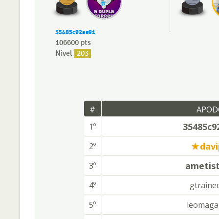
35485c92ae91
106600 pts
Nivel
203
#
APOD
35485c9
1º
davi
2º
ametis
3º
4º
gtraine
5º
leomaga