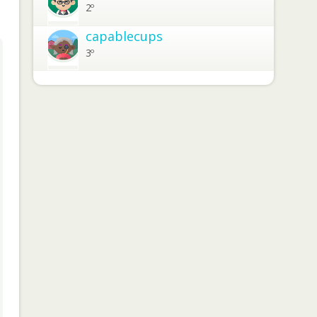
2º
capablecups
3º