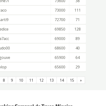
one7l
73600
38
raco
73000
111
arti9
72700
71
edice
69850
128
a7acc
69000
89
udo00
68600
40
gouve
65900
64
olop
65600
29
8
9
10
11
12
13
14
15
»