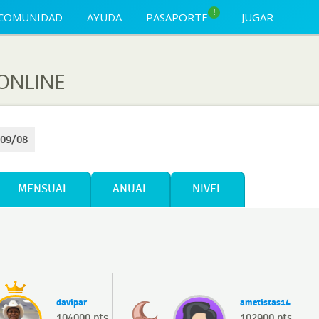
!
COMUNIDAD
AYUDA
PASAPORTE
JUGAR
ONLINE
 09/08
MENSUAL
ANUAL
NIVEL
davipar
ametistas14
104000 pts
102900 pts