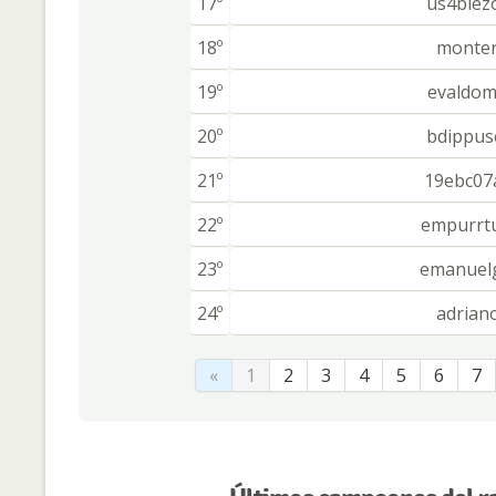
17º
us4blez
18º
monte
19º
evaldom
20º
bdippus
21º
19ebc07
22º
empurrt
23º
emanuel
24º
adrian
«
1
2
3
4
5
6
7