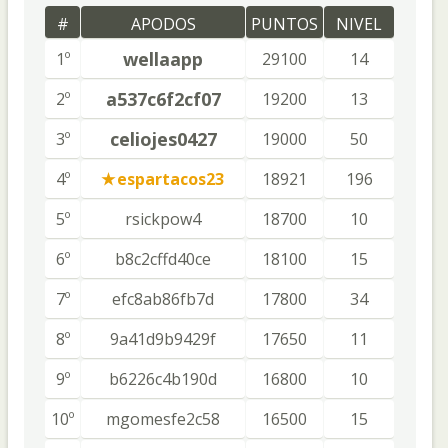
#
APODOS
PUNTOS
NIVEL
wellaapp
1º
29100
14
a537c6f2cf07
2º
19200
13
celiojes0427
3º
19000
50
4º
espartacos23
18921
196
5º
rsickpow4
18700
10
6º
b8c2cffd40ce
18100
15
7º
efc8ab86fb7d
17800
34
8º
9a41d9b9429f
17650
11
9º
b6226c4b190d
16800
10
10º
mgomesfe2c58
16500
15