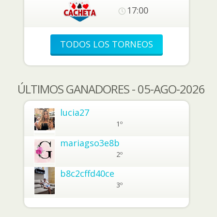
17:00
TODOS LOS TORNEOS
ÚLTIMOS GANADORES - 05-AGO-2026
lucia27
1º
mariagso3e8b
2º
b8c2cffd40ce
3º