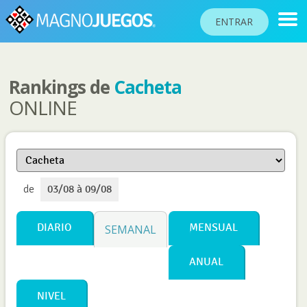
ENTRAR
Rankings de
Cacheta
RANKINGS
ONLINE
TORNEOS
COMUNIDAD
AYUDA
de
03/08 à 09/08
PASAPORTE
!
JUGAR
DIARIO
MENSUAL
SEMANAL
ANUAL
Idioma del sitio
NIVEL