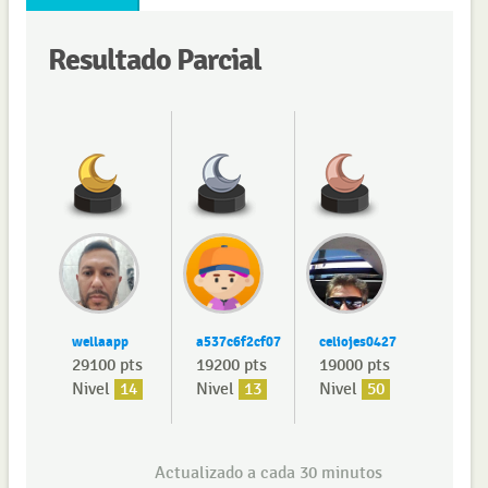
Resultado Parcial
wellaapp
a537c6f2cf07
celiojes0427
29100 pts
19200 pts
19000 pts
Nivel
14
Nivel
13
Nivel
50
Actualizado a cada 30 minutos