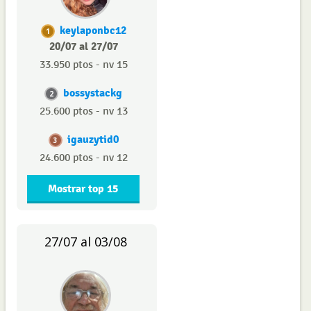
keylaponbc12
1
20/07 al 27/07
33.950 ptos - nv 15
bossystackg
2
25.600 ptos - nv 13
igauzytid0
3
24.600 ptos - nv 12
Mostrar top 15
27/07 al 03/08