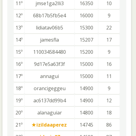
11º
jmse1ga2lli3
16350
10
12º
68b17b5fb5e4
16000
9
13º
lidiatav06b5
15300
22
14º
jamesfla
15207
17
15º
110034584480
15200
9
16º
9d17e5a63f3f
15000
16
17º
annagui
15000
11
18º
orancigeggeu
14900
9
19º
ac6137dd99b4
14900
12
20º
alanaguiar
14800
18
21º
izildaaperez
14745
86