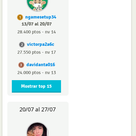
ngamesetup34
1
13/07 al 20/07
28.400 ptos - nv 14
victorpa2a6c
2
27.550 ptos - nv 17
davidanta016
3
24.000 ptos - nv 13
Mostrar top 15
20/07 al 27/07