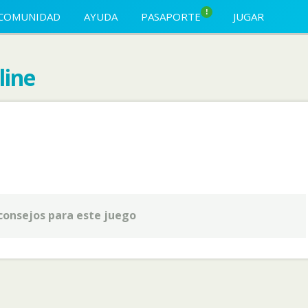
!
COMUNIDAD
AYUDA
PASAPORTE
JUGAR
ine
consejos para este juego