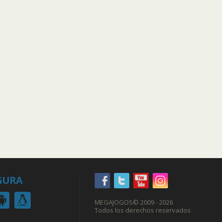
GURA
MEGAJOGOS
© 2009 - 2026
Todos los derechos reservados