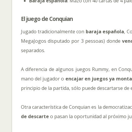
Baraja española
: Mazo con 40 cartas de 4 pal
El juego de Conquian
Jugado tradicionalmente con
baraja española
, C
MegaJogos disputado por 3 pessoas) donde
ven
separados.
A diferencia de algunos juegos Rummy, en Conq
mano del jugador o
encajar en juegos ya monta
principio de la partida, sólo puede descartarse d
Otra característica de Conquian es la democratiza
de descarte
o pasan la oportunidad al próximo jug