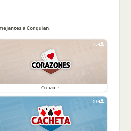
mejantes a Conquian
.
104
Corazones
914