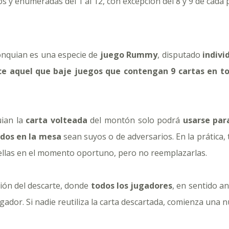
os y enumeradas del 1 al 12, con excepción del 8 y 9 de cada 
onquian es una especie de
juego Rummy
, disputado
indiv
ce aquel que baje juegos que contengan 9 cartas en to
uian la
carta volteada
del montón solo podrá
usarse par
dos en la mesa
sean suyos o de adversarios. En la prática, 
e ellas en el momento oportuno, pero no reemplazarlas.
ción del descarte, donde
todos los jugadores
, en sentido a
ador. Si nadie reutiliza la carta descartada, comienza una 