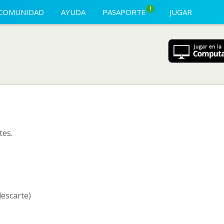
!
COMUNIDAD
AYUDA
PASAPORTE
JUGAR
tes.
descarte)