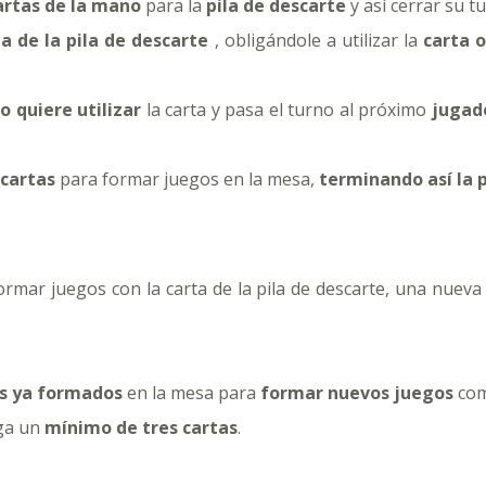
artas de la mano
para la
pila de descarte
y así cerrar su t
ta de la pila de descarte
, obligándole a utilizar la
carta 
o quiere utilizar
la carta y pasa el turno al próximo
jugado
9 cartas
para formar juegos en la mesa,
terminando así la 
rmar juegos con la carta de la pila de descarte, una nuev
s ya formados
en la mesa para
formar nuevos juegos
com
ga un
mínimo de tres cartas
.