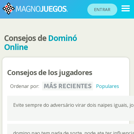
ENTRAR
Consejos de
Dominó
RANKINGS
Online
TORNEOS
COMUNIDAD
Consejos de los jugadores
AYUDA
PASAPORTE
MÁS RECIENTES
Ordenar por:
Populares
!
JUGAR
Evite sempre do adversário virar dois naipes iguais, 
Idioma del sitio
domino nao tem nada de sorte, pode ate ter influenc