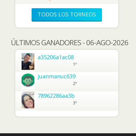
TODOS LOS TORNEOS
ÚLTIMOS GANADORES - 06-AGO-2026
a35206a1ac08
1º
juanmanuc639
2º
78962286aa3b
3º