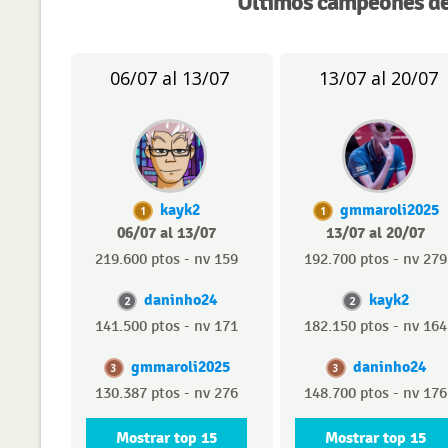
Últimos campeones de
06/07 al 13/07
13/07 al 20/07
kayk2
gmmaroli2025
1
1
06/07 al 13/07
13/07 al 20/07
219.600 ptos - nv 159
192.700 ptos - nv 279
daninho24
kayk2
2
2
141.500 ptos - nv 171
182.150 ptos - nv 164
gmmaroli2025
daninho24
3
3
130.387 ptos - nv 276
148.700 ptos - nv 176
Mostrar top 15
Mostrar top 15