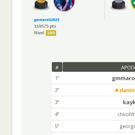
gmmaroli2025
119575 pts
Nivel
289
#
APOD
gmmarol
1º
danin
2º
kay
3º
4º
chicofi
5º
georgi