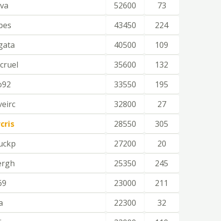
va
52600
73
bes
43450
224
gata
40500
109
cruel
35600
132
o92
33550
195
veirc
32800
27
cris
28550
305
uckp
27200
20
ergh
25350
245
69
23000
211
a
22300
32