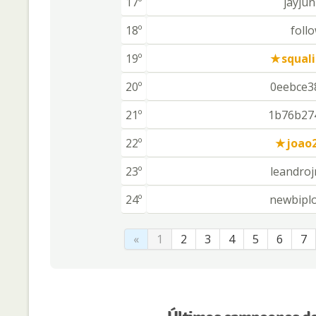
17º
jayjun
18º
foll
19º
squal
20º
0eebce3
21º
1b76b27
22º
joao
23º
leandro
24º
newbipl
«
1
2
3
4
5
6
7