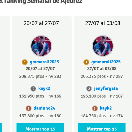
l ranking Semanal de Ajedrez
20/07 al 27/07
27/07 al 03/08
gmmaroli2025
gmmaroli2025
1
1
20/07 al 27/07
27/07 al 03/08
208.875 ptos - nv 283
205.375 ptos - nv 287
kayk2
jenyfergata
2
2
161.950 ptos - nv 169
196.100 ptos - nv 107
daninho24
kayk2
3
3
153.800 ptos - nv 180
184.750 ptos - nv 174
Mostrar top 15
Mostrar top 15