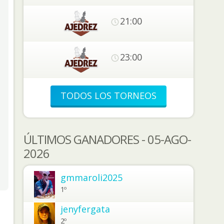
21:00
23:00
TODOS LOS TORNEOS
ÚLTIMOS GANADORES - 05-AGO-
2026
gmmaroli2025
1º
jenyfergata
2º