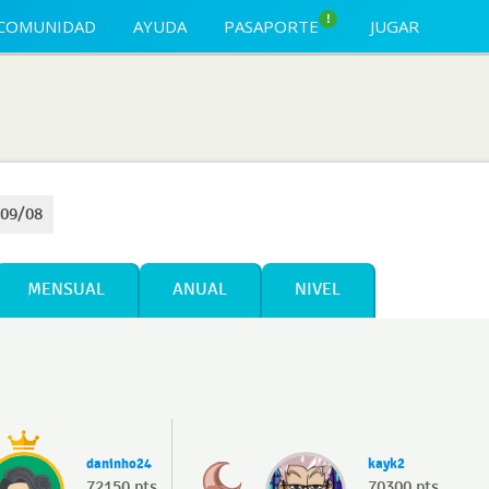
!
COMUNIDAD
AYUDA
PASAPORTE
JUGAR
 09/08
MENSUAL
ANUAL
NIVEL
daninho24
kayk2
72150 pts
70300 pts