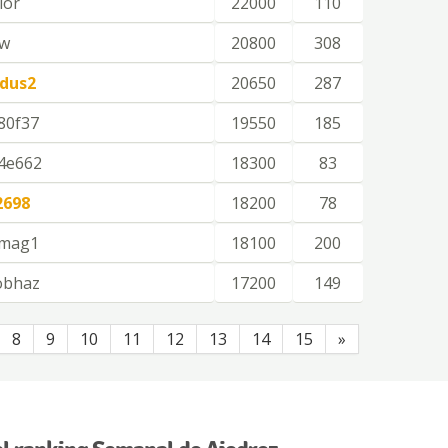
ior
22000
110
ow
20800
308
idus2
20650
287
80f37
19550
185
4e662
18300
83
2698
18200
78
jmag1
18100
200
obhaz
17200
149
8
9
10
11
12
13
14
15
»