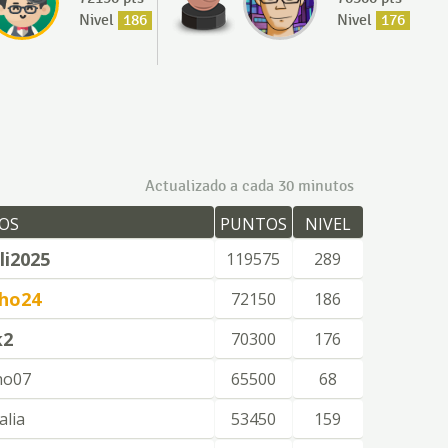
Nivel
186
Nivel
176
Actualizado a cada 30 minutos
OS
PUNTOS
NIVEL
i2025
119575
289
ho24
72150
186
k2
70300
176
lho07
65500
68
alia
53450
159