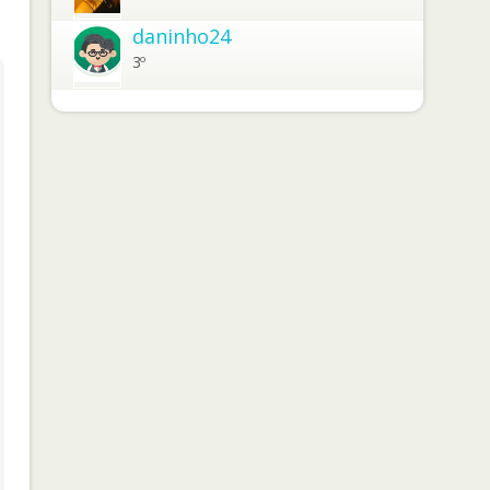
daninho24
3º