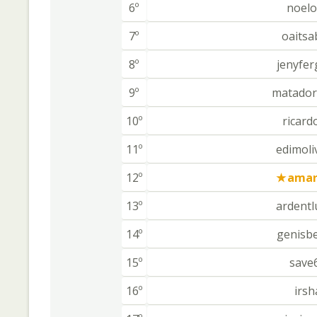
6º
noelo
7º
oaitsa
8º
jenyfer
9º
matador
10º
ricard
11º
edimoli
12º
amar
13º
ardentl
14º
genisb
15º
save
16º
irsh