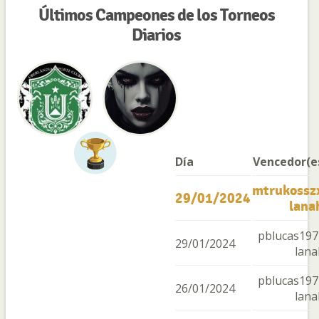
Últimos Campeones de los Torneos
Diarios
Día
Vencedor(e
mtrukossz
29/01/2024
lana
pblucas197
29/01/2024
lana
pblucas197
26/01/2024
lana