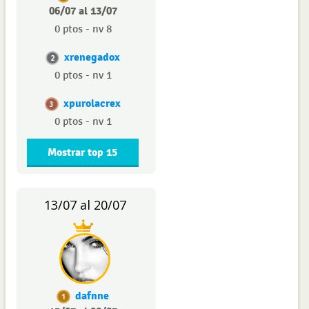
06/07 al 13/07
0 ptos - nv 8
xrenegadox
2
0 ptos - nv 1
xpurolacrex
3
0 ptos - nv 1
Mostrar top 15
13/07 al 20/07
dafnne
1