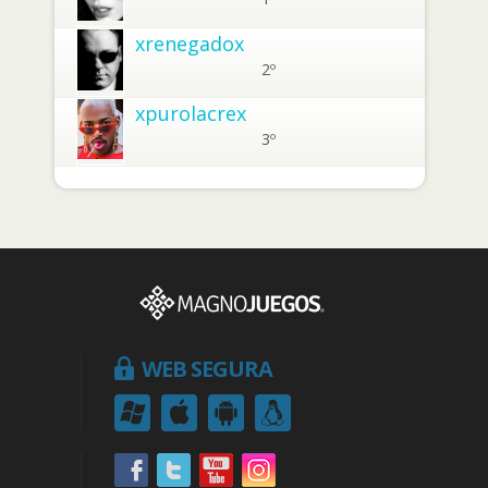
xrenegadox
2º
xpurolacrex
3º
WEB SEGURA