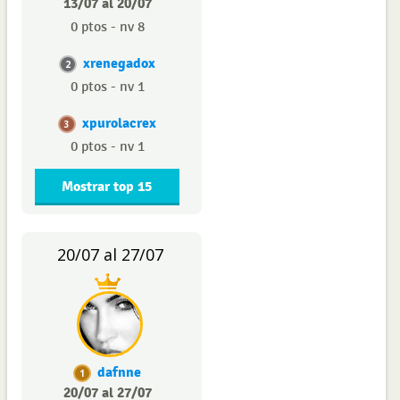
13/07 al 20/07
0 ptos - nv 8
xrenegadox
2
0 ptos - nv 1
xpurolacrex
3
0 ptos - nv 1
Mostrar top 15
20/07 al 27/07
dafnne
1
20/07 al 27/07