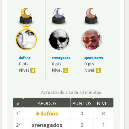
dafnne
xrenegadox
xpurolacrex
0 pts
0 pts
0 pts
Nivel
8
Nivel
1
Nivel
1
Actualizado a cada 30 minutos
#
APODOS
PUNTOS
NIVEL
dafnne
1º
0
8
xrenegadox
2º
0
1