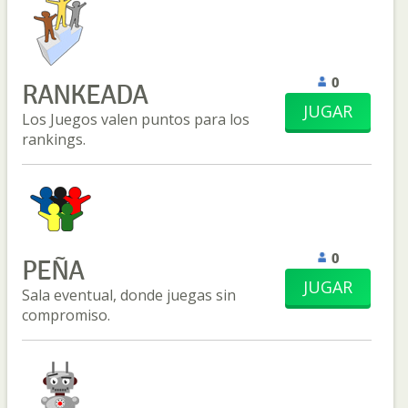
0
RANKEADA
JUGAR
Los Juegos valen puntos para los
rankings.
0
PEÑA
JUGAR
Sala eventual, donde juegas sin
compromiso.