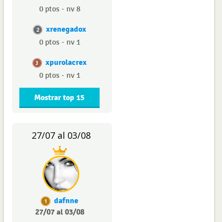
0 ptos - nv 8
xrenegadox
2
0 ptos - nv 1
xpurolacrex
3
0 ptos - nv 1
Mostrar top 15
27/07 al 03/08
dafnne
1
27/07 al 03/08