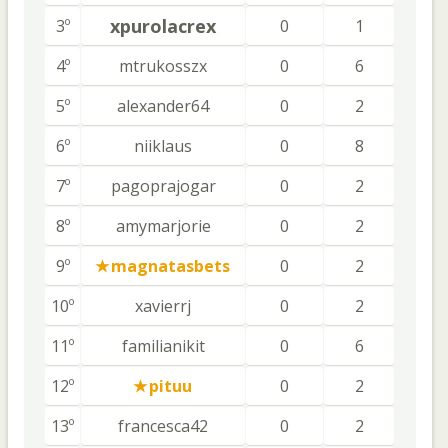
xpurolacrex
3º
0
1
4º
mtrukosszx
0
6
5º
alexander64
0
2
6º
niiklaus
0
8
7º
pagoprajogar
0
2
8º
amymarjorie
0
2
9º
magnatasbets
0
2
10º
xavierrj
0
2
11º
familianikit
0
6
12º
pituu
0
2
13º
francesca42
0
2