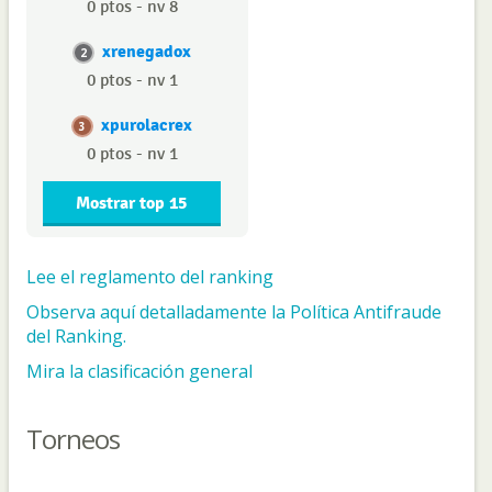
0 ptos - nv 8
xrenegadox
2
0 ptos - nv 1
xpurolacrex
3
0 ptos - nv 1
Mostrar top 15
Lee el reglamento del ranking
Observa aquí detalladamente la Política Antifraude
del Ranking.
Mira la clasificación general
Torneos