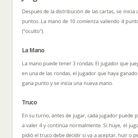
Después de la distribución de las cartas, se inic
puntos. La mano de 10 comienza valiendo 4 puntos
("oculto").
La Mano
La mano puede tener 3 rondas. El jugador que jueg
en una de las rondas, el jugador que haya ganado 
gana punto y se inicia una nueva mano.
Truco
En su turno, antes de jugar, cada jugador puede ped
a valer 4 y continúa normalmente. Si huye, el jug
pidió el truco debe decidir si va a aceptar, huir o