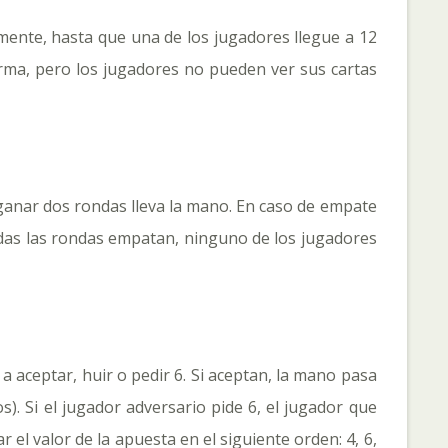
amente, hasta que una de los jugadores llegue a 12
orma, pero los jugadores no pueden ver sus cartas
 ganar dos rondas lleva la mano. En caso de empate
todas las rondas empatan, ninguno de los jugadores
 a aceptar, huir o pedir 6. Si aceptan, la mano pasa
). Si el jugador adversario pide 6, el jugador que
 el valor de la apuesta en el siguiente orden: 4, 6,