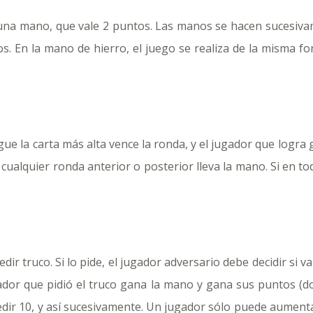
ia una mano, que vale 2 puntos. Las manos se hacen sucesiv
. En la mano de hierro, el juego se realiza de la misma f
ue la carta más alta vence la ronda, y el jugador que logra
cualquier ronda anterior o posterior lleva la mano. Si en 
ir truco. Si lo pide, el jugador adversario debe decidir si va
ador que pidió el truco gana la mano y gana sus puntos (dos
 pedir 10, y así sucesivamente. Un jugador sólo puede aumentar