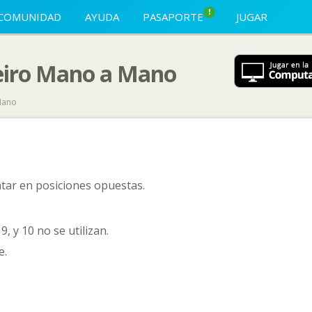
!
COMUNIDAD
AYUDA
PASAPORTE
JUGAR
neiro Mano a Mano
Mano
ntar en posiciones opuestas.
9, y 10 no se utilizan.
e.