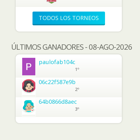
TODOS LOS TORNEOS
ÚLTIMOS GANADORES - 08-AGO-2026
paulofab104c
1º
06c22f587e9b
2º
64b0866d8aec
3º