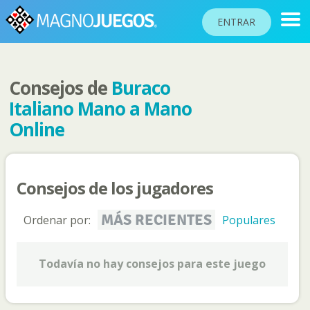
ENTRAR
Consejos de
Buraco
RANKINGS
Italiano Mano a Mano
TORNEOS
Online
COMUNIDAD
AYUDA
Consejos de los jugadores
PASAPORTE
!
MÁS RECIENTES
Ordenar por:
Populares
JUGAR
Todavía no hay consejos para este juego
Idioma del sitio