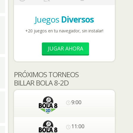
Juegos
Diversos
+20 juegos en tu navegador, sin instalar!
JUGAR AHORA
PRÓXIMOS TORNEOS
BILLAR BOLA 8-2D
9:00
11:00