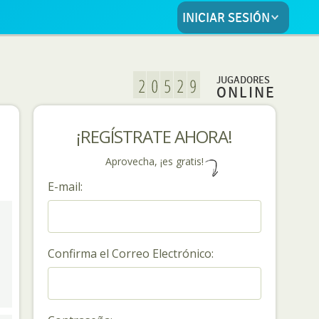
INICIAR SESIÓN
JUGADORES
ONLINE
¡REGÍSTRATE AHORA!
Aprovecha, ¡es gratis!
E-mail:
Confirma el Correo Electrónico: