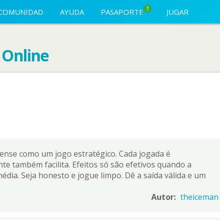
!
COMUNIDAD
AYUDA
PASAPORTE
JUGAR
 Online
ense como um jogo estratégico. Cada jogada é
te também facilita. Efeitos só são efetivos quando a
édia. Seja honesto e jogue limpo. Dê a saída válida e um
Autor:
theiceman