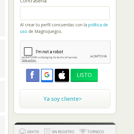
Contraseña:
Al crear tu perfil concuerdas con la
política de
uso
de MagnoJuegos.
Ya soy cliente>
GRATIS
SIN REGISTRO
TORNEOS