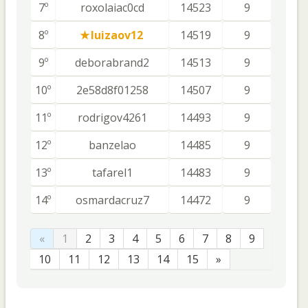
7º
roxolaiac0cd
14523
9
8º
luizaov12
14519
9
9º
deborabrand2
14513
9
10º
2e58d8f01258
14507
9
11º
rodrigov4261
14493
9
12º
banzelao
14485
9
13º
tafarel1
14483
9
14º
osmardacruz7
14472
9
«
1
2
3
4
5
6
7
8
9
10
11
12
13
14
15
»