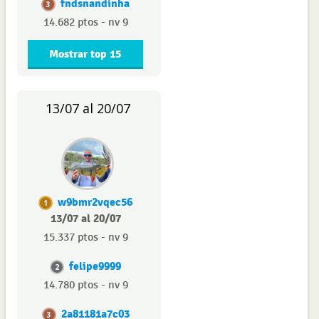
fndsnandinha
3
14.682 ptos - nv 9
Mostrar top 15
13/07 al 20/07
w9bmr2vqec56
1
13/07 al 20/07
15.337 ptos - nv 9
felipe9999
2
14.780 ptos - nv 9
2a81181a7c03
3