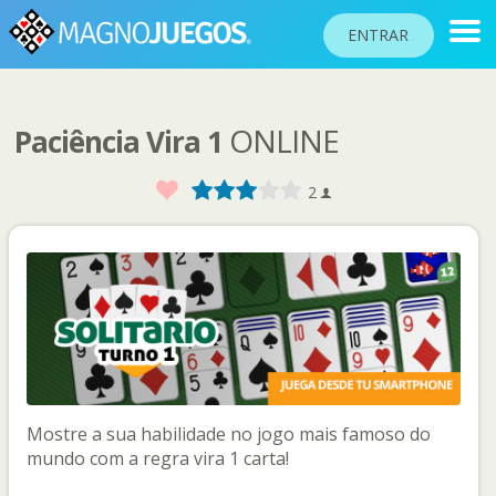
ENTRAR
ONLINE
Paciência Vira 1
RANKINGS
TORNEOS
Favorito
1
2
3
4
5
2
COMUNIDAD
AYUDA
PASAPORTE
!
JUGAR
Mostre a sua habilidade no jogo mais famoso do
Idioma del sitio
mundo com a regra vira 1 carta!