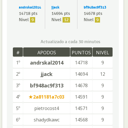
andrskal2014
jjack
bf948ac9f313
14718 pts
14694 pts
14678 pts
Nivel
9
Nivel
12
Nivel
9
Actualizado a cada 30 minutos
#
APODOS
PUNTOS
NIVEL
andrskal2014
1º
14718
9
jjack
2º
14694
12
bf948ac9f313
3º
14678
9
4º
2a81181a7c03
14591
9
5º
pietrocost4
14571
9
6º
shadydkawc
14568
9