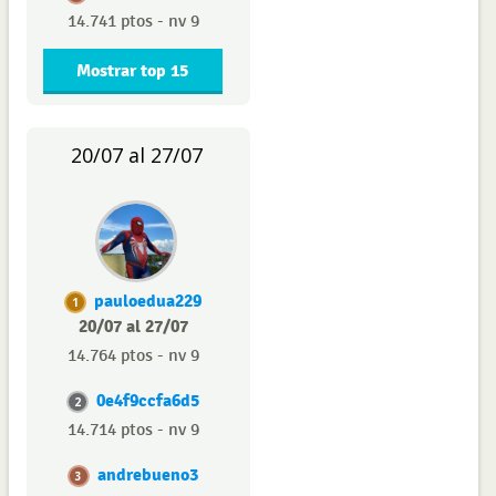
14.741 ptos - nv 9
Mostrar top 15
20/07 al 27/07
pauloedua229
1
20/07 al 27/07
14.764 ptos - nv 9
0e4f9ccfa6d5
2
14.714 ptos - nv 9
andrebueno3
3