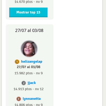
14.670 ptos - nv 9
Mostrar top 15
27/07 al 03/08
helizangelap
1
27/07 al 03/08
15.982 ptos - nv 9
jjack
2
14.913 ptos - nv 12
lynnanetta
3
14.806 ptos - nv 9