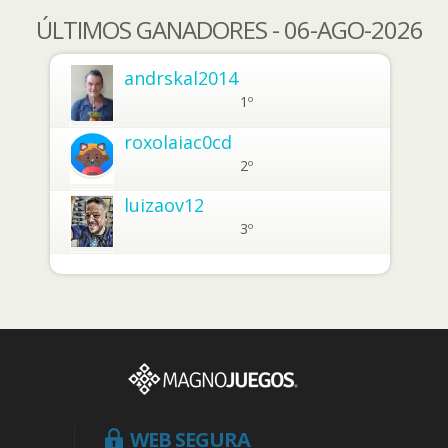
ÚLTIMOS GANADORES - 06-AGO-2026
andrskal2014
1º
roxolaiac0cd
2º
luizaov12
3º
WEB SEGURA