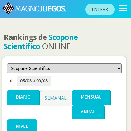
ENTRAR
Rankings de
Scopone
RANKINGS
ONLINE
Scientifico
TORNEOS
COMUNIDAD
AYUDA
de
03/08 à 09/08
PASAPORTE
JUGAR
DIARIO
MENSUAL
SEMANAL
ANUAL
Idioma del sitio
NIVEL