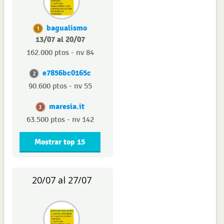
bagualismo
1
13/07 al 20/07
162.000 ptos - nv 84
e7856bc0165c
2
90.600 ptos - nv 55
maresia.it
3
63.500 ptos - nv 142
Mostrar top 15
20/07 al 27/07