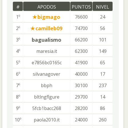
#
APODOS
PUNTOS
NIVEL
bigmago
1º
76600
24
camilleb09
2º
74700
56
bagualismo
3º
66200
101
4º
maresia.it
62300
149
5º
e7856bc0165c
41900
65
6º
silvanagover
40000
17
7º
bbph
30100
237
8º
bltlngflgure
29700
14
9º
5fcb1bacc268
28200
86
10º
paola2010.it
24000
260