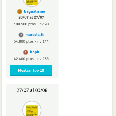
bagualismo
1
20/07 al 27/07
109.500 ptos - nv 90
maresia.it
2
54.800 ptos - nv 144
bbph
3
42.400 ptos - nv 235
Mostrar top 15
27/07 al 03/08