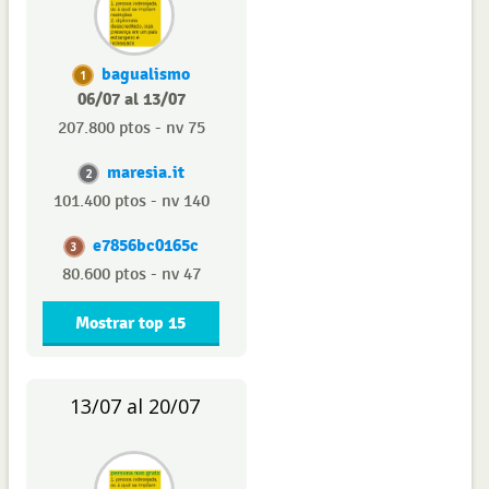
bagualismo
1
06/07 al 13/07
207.800 ptos - nv 75
maresia.it
2
101.400 ptos - nv 140
e7856bc0165c
3
80.600 ptos - nv 47
Mostrar top 15
13/07 al 20/07