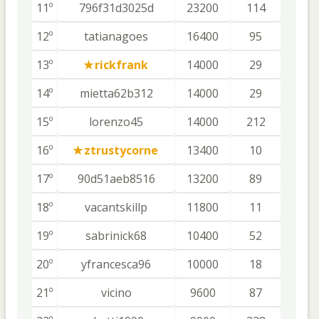
11º
796f31d3025d
23200
114
12º
tatianagoes
16400
95
13º
rickfrank
14000
29
14º
mietta62b312
14000
29
15º
lorenzo45
14000
212
16º
ztrustycorne
13400
10
17º
90d51aeb8516
13200
89
18º
vacantskillp
11800
11
19º
sabrinick68
10400
52
20º
yfrancesca96
10000
18
21º
vicino
9600
87