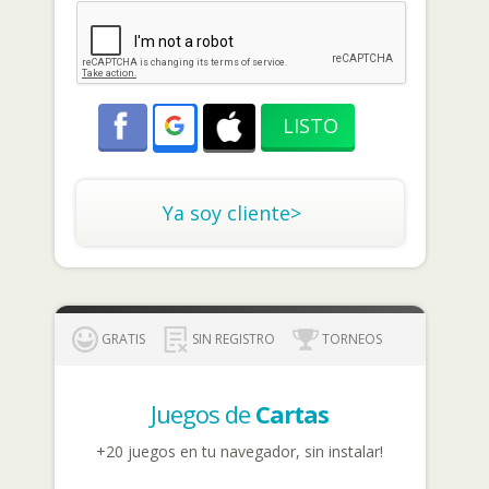
Ya soy cliente>
GRATIS
SIN REGISTRO
TORNEOS
Juegos de
Cartas
+20 juegos en tu navegador, sin instalar!