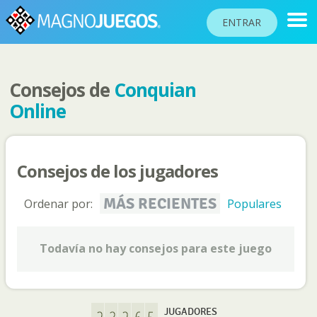
ENTRAR
Consejos de
Conquian
RANKINGS
Online
TORNEOS
COMUNIDAD
Consejos de los jugadores
AYUDA
PASAPORTE
MÁS RECIENTES
Ordenar por:
Populares
!
JUGAR
Todavía no hay consejos para este juego
Idioma del sitio
JUGADORES