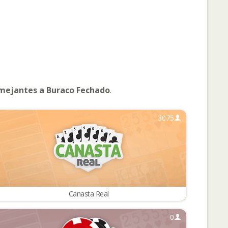
mejantes a Buraco Fechado
.
3075
Canasta Real
0