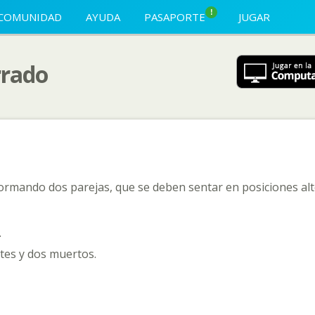
!
COMUNIDAD
AYUDA
PASAPORTE
JUGAR
rrado
 formando dos parejas, que se deben sentar en posiciones al
.
ntes y dos muertos.