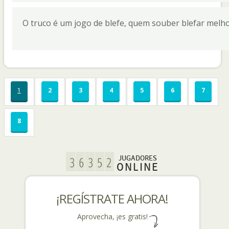
O truco é um jogo de blefe, quem souber blefar melho
1
2
3
4
5
6
7
8
JUGADORES
ONLINE
¡REGÍSTRATE AHORA!
Aprovecha, ¡es gratis!