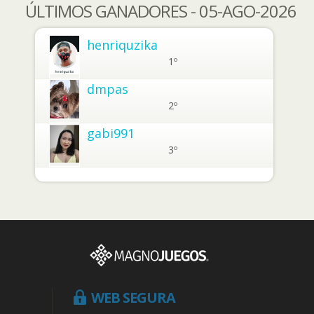
ÚLTIMOS GANADORES - 05-AGO-2026
henriquzika
1º
dmpas
2º
gabi991
3º
WEB SEGURA