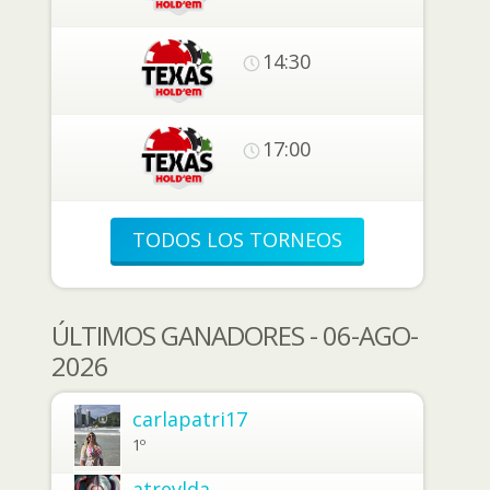
14:30
17:00
TODOS LOS TORNEOS
ÚLTIMOS GANADORES - 06-AGO-
2026
carlapatri17
1º
atrevlda