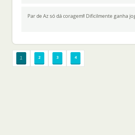
Par de Az só dá coragem!! Dificilmente ganha jogo
1
2
3
4