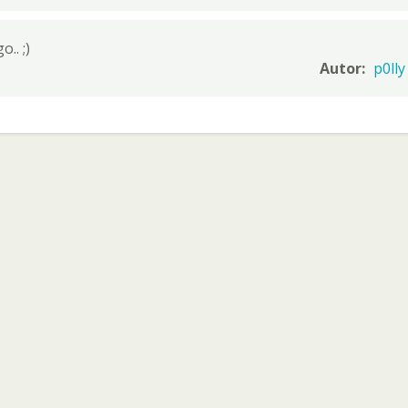
.. ;)
Autor:
p0lly