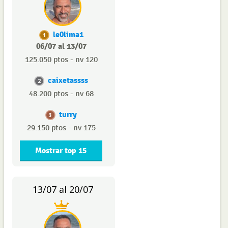
le0lima1
1
06/07 al 13/07
125.050 ptos - nv 120
caixetassss
2
48.200 ptos - nv 68
turry
3
29.150 ptos - nv 175
Mostrar top 15
13/07 al 20/07