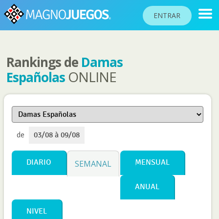
ENTRAR
Rankings de
Damas
RANKINGS
ONLINE
Españolas
TORNEOS
COMUNIDAD
AYUDA
de
03/08 à 09/08
PASAPORTE
!
JUGAR
DIARIO
MENSUAL
SEMANAL
ANUAL
Idioma del sitio
NIVEL