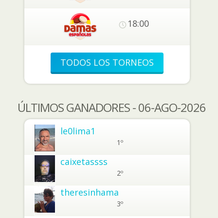
18:00
TODOS LOS TORNEOS
ÚLTIMOS GANADORES - 06-AGO-2026
le0lima1
1º
caixetassss
2º
theresinhama
3º