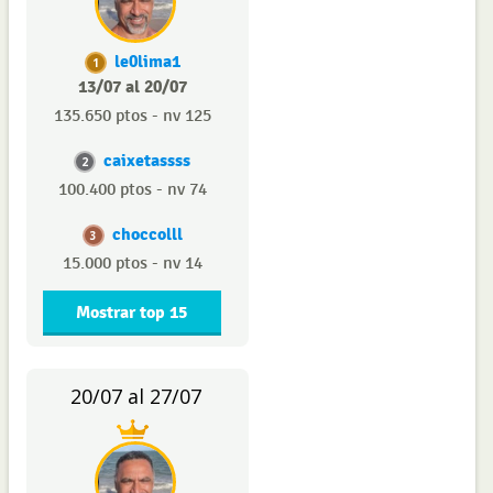
le0lima1
1
13/07 al 20/07
135.650 ptos - nv 125
caixetassss
2
100.400 ptos - nv 74
choccolll
3
15.000 ptos - nv 14
Mostrar top 15
20/07 al 27/07