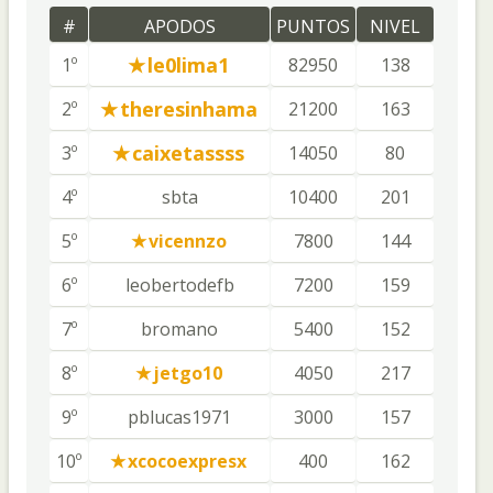
#
APODOS
PUNTOS
NIVEL
le0lima1
1º
82950
138
theresinhama
2º
21200
163
caixetassss
3º
14050
80
4º
sbta
10400
201
5º
vicennzo
7800
144
6º
leobertodefb
7200
159
7º
bromano
5400
152
8º
jetgo10
4050
217
9º
pblucas1971
3000
157
10º
xcocoexpresx
400
162