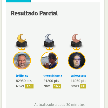
Resultado Parcial
le0lima1
theresinhama
caixetassss
82950 pts
21200 pts
14050 pts
Nivel
138
Nivel
163
Nivel
80
Actualizado a cada 30 minutos