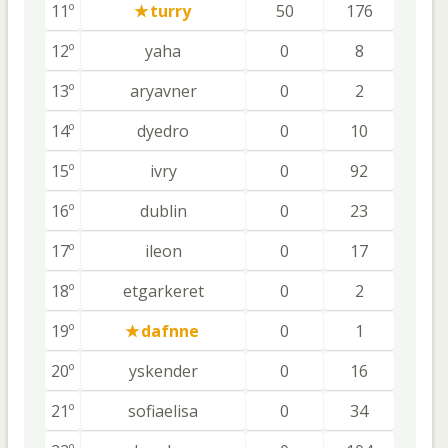
11º
turry
50
176
12º
yaha
0
8
13º
aryavner
0
2
14º
dyedro
0
10
15º
ivry
0
92
16º
dublin
0
23
17º
ileon
0
17
18º
etgarkeret
0
2
19º
dafnne
0
1
20º
yskender
0
16
21º
sofiaelisa
0
34