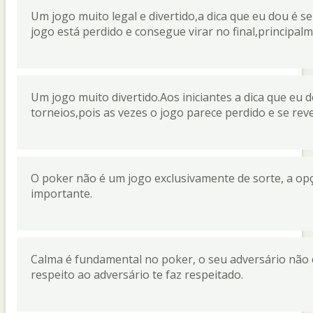
Um jogo muito legal e divertido,a dica que eu dou é 
jogo está perdido e consegue virar no final,principal
Um jogo muito divertido.Aos iniciantes a dica que eu 
torneios,pois as vezes o jogo parece perdido e se rever
O poker não é um jogo exclusivamente de sorte, a opç
importante.
Calma é fundamental no poker, o seu adversário não 
respeito ao adversário te faz respeitado.