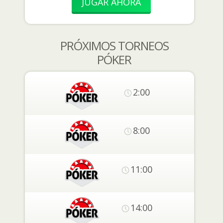
JUGAR AHORA
PRÓXIMOS TORNEOS
PÓKER
2:00
8:00
11:00
14:00