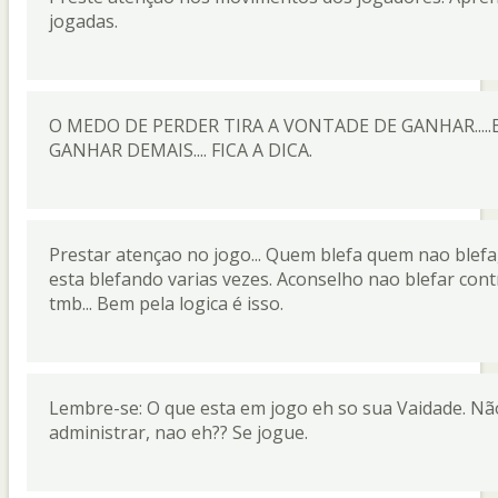
jogadas.
O MEDO DE PERDER TIRA A VONTADE DE GANHAR...
GANHAR DEMAIS.... FICA A DICA.
Prestar atençao no jogo... Quem blefa quem nao blefa, s
esta blefando varias vezes. Aconselho nao blefar contra
tmb... Bem pela logica é isso.
Lembre-se: O que esta em jogo eh so sua Vaidade. Nã
administrar, nao eh?? Se jogue.