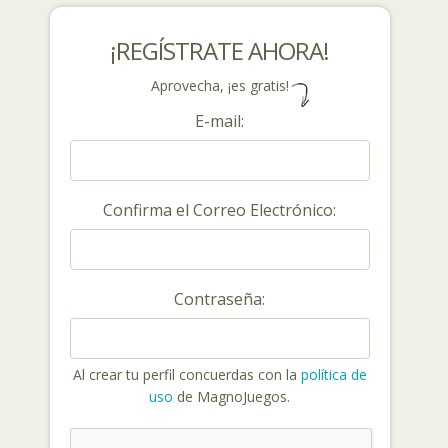
¡REGÍSTRATE AHORA!
Aprovecha, ¡es gratis!
E-mail:
Confirma el Correo Electrónico:
Contraseña:
Al crear tu perfil concuerdas con la
política de
uso
de MagnoJuegos.