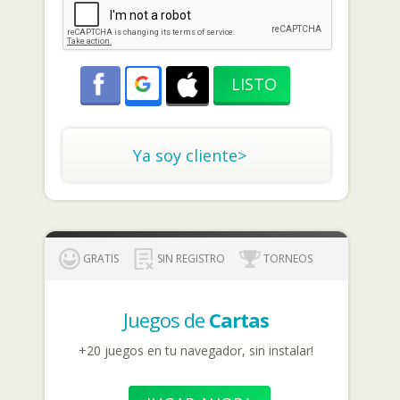
Ya soy cliente>
GRATIS
SIN REGISTRO
TORNEOS
Juegos de
Cartas
+20 juegos en tu navegador, sin instalar!