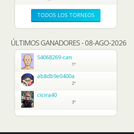
TODOS LOS TORNEOS
ÚLTIMOS GANADORES - 08-AGO-2026
54068269-can
1º
ab8db9e0400a
2º
cicira40
3º