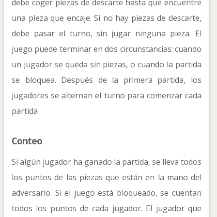
debe coger piezas de descarte hasta que encuentre
una pieza que encaje. Si no hay piezas de descarte,
debe pasar el turno, sin jugar ninguna pieza. El
juego puede terminar en dos circunstancias: cuando
un jugador se queda sin piezas, o cuando la partida
se bloquea. Después de la primera partida, los
jugadores se alternan el turno para comenzar cada
partida
Conteo
Si algún jugador ha ganado la partida, se lleva todos
los puntos de las piezas que están en la mano del
adversario. Si el juego está bloqueado, se cuentan
todos los puntos de cada jugador. El jugador que