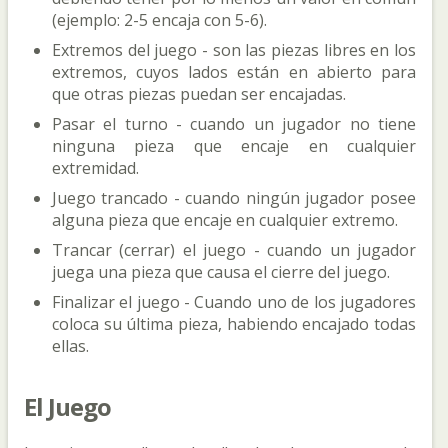
(ejemplo: 2-5 encaja con 5-6).
Extremos del juego - son las piezas libres en los
extremos, cuyos lados están en abierto para
que otras piezas puedan ser encajadas.
Pasar el turno - cuando un jugador no tiene
ninguna pieza que encaje en cualquier
extremidad.
Juego trancado - cuando ningún jugador posee
alguna pieza que encaje en cualquier extremo.
Trancar (cerrar) el juego - cuando un jugador
juega una pieza que causa el cierre del juego.
Finalizar el juego - Cuando uno de los jugadores
coloca su última pieza, habiendo encajado todas
ellas.
El Juego