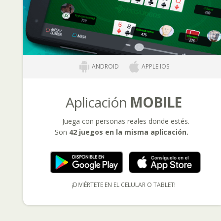
ANDROID
APPLE IOS
Aplicación
MOBILE
Juega con personas reales donde estés.
Son
42 juegos
en la misma aplicación.
¡DIVIÉRTETE EN EL CELULAR O TABLET!