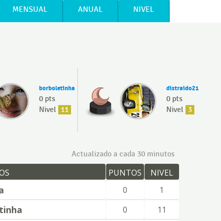
MENSUAL
ANUAL
NIVEL
borboletinha
distraido21
0 pts
0 pts
Nivel
11
Nivel
3
Actualizado a cada 30 minutos
OS
PUNTOS
NIVEL
a
0
1
tinha
0
11