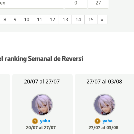
lex
0
27
8
9
10
11
12
13
14
15
»
l ranking Semanal de Reversi
20/07 al 27/07
27/07 al 03/08
yaha
yaha
1
1
20/07 al 27/07
27/07 al 03/08