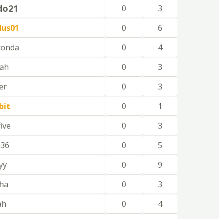
ido21
0
3
dus01
0
6
conda
0
4
hah
0
3
er
0
3
bit
0
1
ive
0
3
n36
0
5
yy
0
9
nha
0
3
ah
0
4