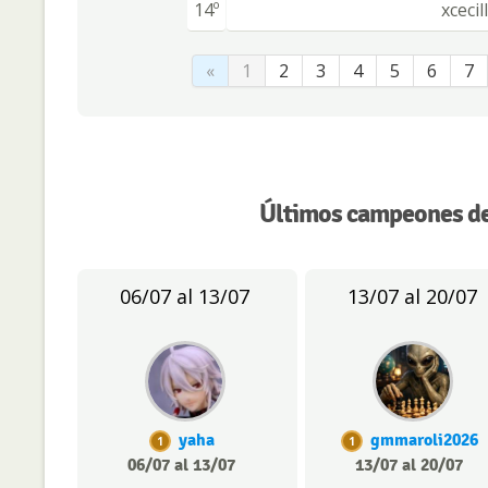
14º
xcecil
«
1
2
3
4
5
6
7
Últimos campeones de
06/07 al 13/07
13/07 al 20/07
yaha
gmmaroli2026
1
1
06/07 al 13/07
13/07 al 20/07