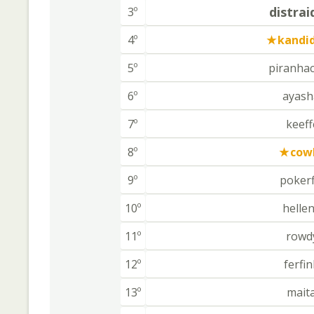
distra
3º
4º
kandi
5º
piranha
6º
ayas
7º
keeff
8º
cow
9º
pokerf
10º
helle
11º
rowd
12º
ferfi
13º
mait