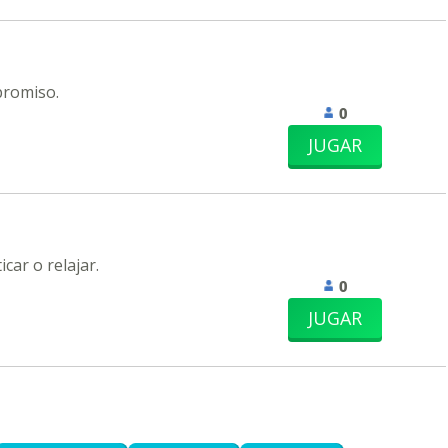
promiso.
0
JUGAR
car o relajar.
0
JUGAR