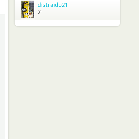
distraido21
3º