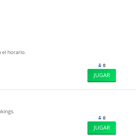
 el horario.
0
JUGAR
nkings.
0
JUGAR