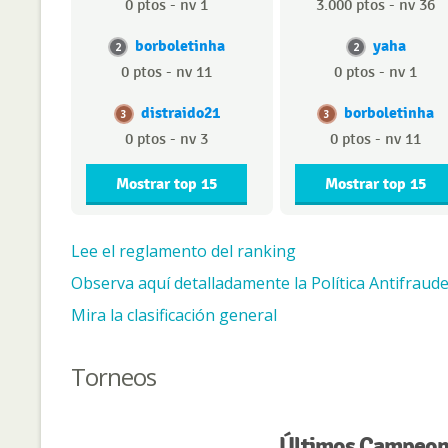
0 ptos - nv 1
3.000 ptos - nv 36
borboletinha
yaha
2
2
0 ptos - nv 11
0 ptos - nv 1
distraido21
borboletinha
3
3
0 ptos - nv 3
0 ptos - nv 11
Mostrar top 15
Mostrar top 15
Lee el reglamento del ranking
Observa aquí detalladamente la Política Antifraude
Mira la clasificación general
Torneos
Últimos Campeone