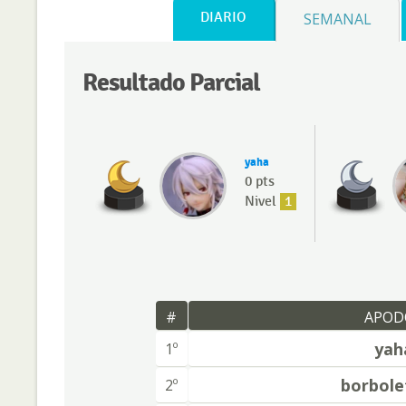
DIARIO
SEMANAL
Resultado Parcial
yaha
0 pts
Nivel
1
#
APOD
yah
1º
borbole
2º